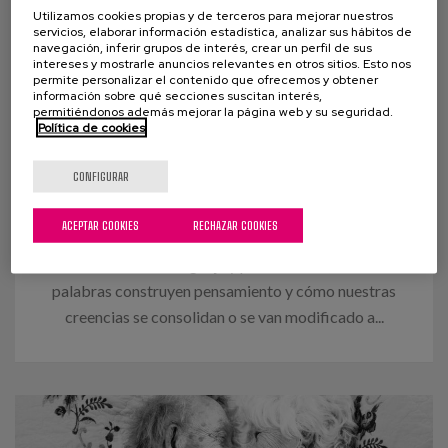
Utilizamos cookies propias y de terceros para mejorar nuestros
servicios, elaborar información estadística, analizar sus hábitos de
navegación, inferir grupos de interés, crear un perfil de sus
intereses y mostrarle anuncios relevantes en otros sitios. Esto nos
permite personalizar el contenido que ofrecemos y obtener
información sobre qué secciones suscitan interés,
permitiéndonos además mejorar la página web y su seguridad.
Política de cookies
16 FEBRERO 2021
CONFIGURAR
"Nuestros mayores", una
expresión a debate.
ACEPTAR COOKIES
RECHAZAR COOKIES
La relación entre lenguaje y pensamiento, cómo las
palabras construyen pensamiento y cómo nuestras
creencias se consolidan o se van modificado a...