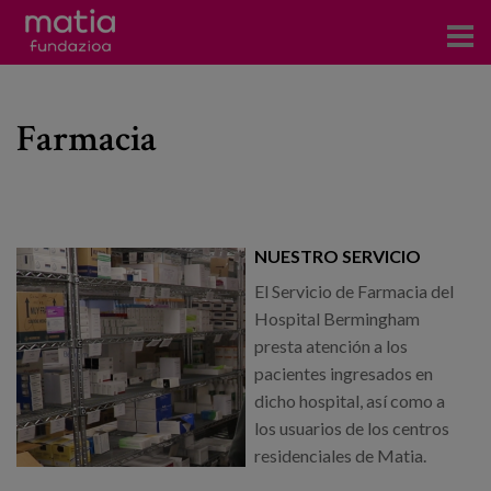
Centros
Farmacia
Servicios
Eventos
Contacto
NUESTRO SERVICIO
News
El Servicio de Farmacia del
Hospital Bermingham
Blog
presta atención a los
pacientes ingresados en
es
dicho hospital, así como a
los usuarios de los centros
eu
residenciales de Matia.