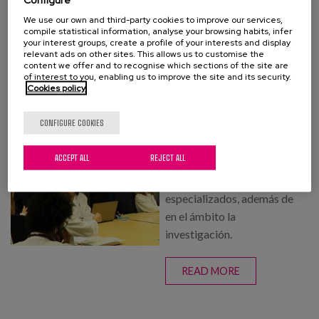
individualizada.
We use our own and third-party cookies to improve our services,
compile statistical information, analyse your browsing habits, infer
your interest groups, create a profile of your interests and display
READ MORE
ABOUT
relevant ads on other sites. This allows us to customise the
ATENCIÓN
content we offer and to recognise which sections of the site are
of interest to you, enabling us to improve the site and its security.
FARMACÉUTICA
Cookies policy
GENERACIÓN DE
CONOCIMIENTO
CONFIGURE COOKIES
Los profesionales del
ACCEPT ALL
REJECT ALL
Servicio de Farmacia
participan en foros y cursos
especializados, además de
en el ámbito la
investigación.
READ MORE
ABOUT
GENERACIÓN D
CONOCIMIENT