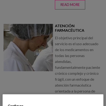
READ MORE
ABOUT
NUESTRO
SERVICIO
ATENCIÓN
FARMACÉUTICA
El objetivo principal del
servicio es el uso adecuado
de los medicamentos en
todas las personas
atendidas,
fundamentalmente paciente
crónico complejo y crónico
frágil, con un enfoque de
atención farmacéutica
orientada a la persona de
manera que se instaure una
farmacoterapia
Configure