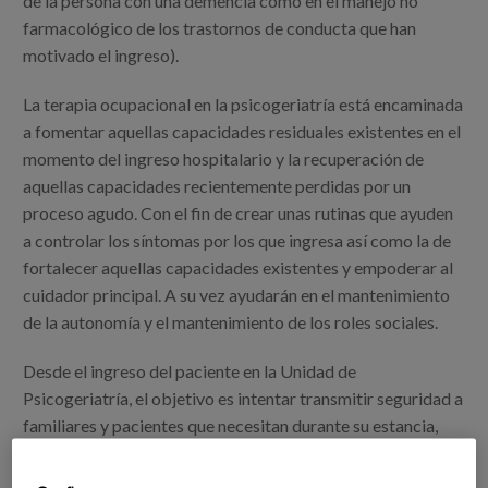
de la persona con una demencia como en el manejo no
farmacológico de los trastornos de conducta que han
motivado el ingreso).
La terapia ocupacional en la psicogeriatría está encaminada
a fomentar aquellas capacidades residuales existentes en el
momento del ingreso hospitalario y la recuperación de
aquellas capacidades recientemente perdidas por un
proceso agudo. Con el fin de crear unas rutinas que ayuden
a controlar los síntomas por los que ingresa así como la de
fortalecer aquellas capacidades existentes y empoderar al
cuidador principal. A su vez ayudarán en el mantenimiento
de la autonomía y el mantenimiento de los roles sociales.
Desde el ingreso del paciente en la Unidad de
Psicogeriatría, el objetivo es intentar transmitir seguridad a
familiares y pacientes que necesitan durante su estancia,
estando pendientes de las necesidades básicas de cada uno,
para conseguir la máxima recuperación en AVD, estabilidad