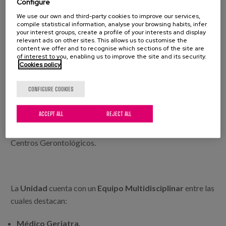
Configure
clínica y salida social.
We use our own and third-party cookies to improve our services,
compile statistical information, analyse your browsing habits, infer
El trabajo social en la Unidad de Psicogeriatría, tiene como
your interest groups, create a profile of your interests and display
relevant ads on other sites. This allows us to customise the
objetivo el mantener contacto directo con la familia del
content we offer and to recognise which sections of the site are
paciente, para poder ofrecerles información,
of interest to you, enabling us to improve the site and its security.
Cookies policy
asesoramiento y orientación, sobre los diferentes recursos
a los cuales pueden acceder, así como las gestiones
CONFIGURE COOKIES
administrativas a realizar en cada caso.
ACCEPT ALL
REJECT ALL
Coordinación con las/os diferentes Trabajadores Sociales
de las instituciones: Servicios Sociales de base, Diputación,
Centros Gerontológicos.
La
Unidad
cuenta con un
Equipo Multidisciplinar
entre las
cuales destacan:
Médico Geriatra.