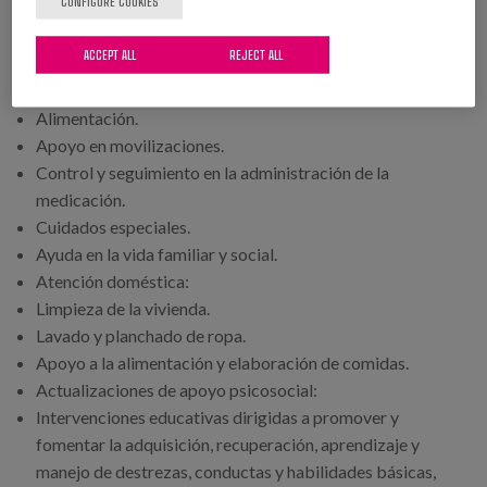
CONFIGURE COOKIES
Servicios:
ACCEPT ALL
REJECT ALL
Cuidados personales y atención individual personalizada:
Aseo personal.
Alimentación.
Apoyo en movilizaciones.
Control y seguimiento en la administración de la
medicación.
Cuidados especiales.
Ayuda en la vida familiar y social.
Atención doméstica:
Limpieza de la vivienda.
Lavado y planchado de ropa.
Apoyo a la alimentación y elaboración de comidas.
Actualizaciones de apoyo psicosocial:
Intervenciones educativas dirigidas a promover y
fomentar la adquisición, recuperación, aprendizaje y
manejo de destrezas, conductas y habilidades básicas,