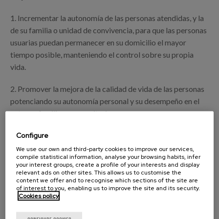
1. Incrementar la autonomía de las personas atendidas, y la
de su familia o unidad de convivencia, para que las personas
usuarias puedan permanecer en su domicilio el mayor
tiempo posible, manteniendo el control sobre su propia
vida.
2. Promover la mejora de la calidad de vida de las personas
potenciando su autonomía personal y su desempeño en el
entorno familiar y comunitario.
3. Evitar o retrasar el deterioro de situaciones personales
Configure
(físicas, psicológicas y/o cognitivas) y sociales.
We use our own and third-party cookies to improve our services,
compile statistical information, analyse your browsing habits, infer
your interest groups, create a profile of your interests and display
4. Retrasar el máximo posible la institucionalización de las
relevant ads on other sites. This allows us to customise the
content we offer and to recognise which sections of the site are
personas dependientes.
of interest to you, enabling us to improve the site and its security.
Cookies policy
5. Mantener y potenciar las capacidades de la persona.