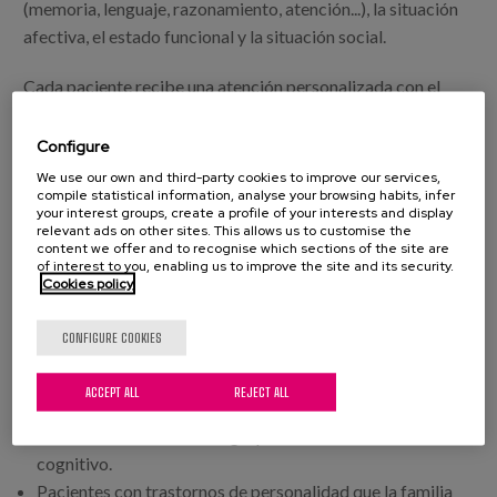
(memoria, lenguaje, razonamiento, atención...), la situación
afectiva, el estado funcional y la situación social.
Cada paciente recibe una atención personalizada con el
objetivo de mejorar su calidad de vida y prevenir o retrasar
las diferentes patologías asociadas al proceso de
Configure
envejecimiento.
We use our own and third-party cookies to improve our services,
compile statistical information, analyse your browsing habits, infer
your interest groups, create a profile of your interests and display
Perfil de pacientes en consulta:
relevant ads on other sites. This allows us to customise the
content we offer and to recognise which sections of the site are
of interest to you, enabling us to improve the site and its security.
Paciente mayor, pluripatológico y con mucha medicación
Cookies policy
que acude para un estudio de deterioro cognitivo.
Paciente con alteración conductual en contexto de
CONFIGURE COOKIES
probable demencia que acude para valoración y
tratamiento.
ACCEPT ALL
REJECT ALL
Paciente con trastorno afectivo sin deterioro cognitivo.
Paciente con sintomatología psicótica sin deterioro
cognitivo.
Pacientes con trastornos de personalidad que la familia