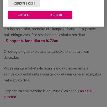
CONFIGURE COOKIES
Prozesu honekin Matiak garbiketa-lanak egiteko pertsonak
zuzenean kontratatzearen aldeko apustua egiten du.
ACCEPT ALL
REJECT ALL
5 GARBITZAILE-LANPOSTU
bete nahi dira
ARGIXAO
n,
eta, horretarako, barneko eta kanpoko hautaketa-prozesu
bati ekingo zaio. Prozesu honetan eskaintzen dira:
-
5 lanpostu lanaldiaren % 72an.
Ordutegiak goizeko eta arratsaldeko txandetan izan
daitezke.
Prozesuan, garbiketa-lanetan izandako esperientzia,
egindako prestakuntza-ikastaroak eta euskararen ezagutza
baloratuko dira.
Lanpostura aplikatzeko bidali zure CVa hona:
Lan egizu
gurekin