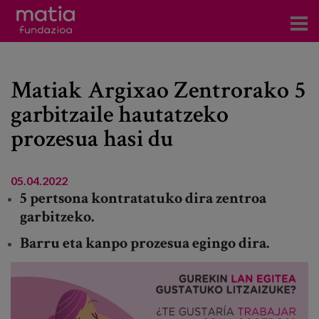
Centros
Matiak Argixao Zentrorako 5
Servicios
garbitzaile hautatzeko
Eventos
prozesua hasi du
Contacto
News
05.04.2022
5 pertsona kontratatuko dira zentroa
Blog
garbitzeko.
Barru eta kanpo prozesua egingo dira.
es
eu