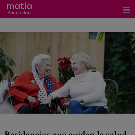
Centros
Servicios
Eventos
Contacto
News
Blog
es
eu
Residencias que cuidan la salud