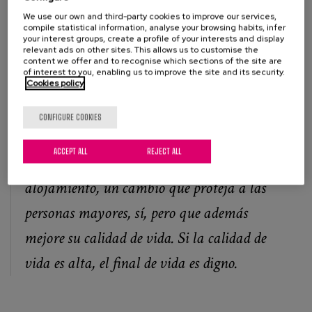
esto solo sirve para reafirmarme en mi postura. Creo
We use our own and third-party cookies to improve our services,
compile statistical information, analyse your browsing habits, infer
firmemente en la importancia de un diseño apropiado del
your interest groups, create a profile of your interests and display
entorno orientado a la mejora de la calidad de vida.
relevant ads on other sites. This allows us to customise the
content we offer and to recognise which sections of the site are
of interest to you, enabling us to improve the site and its security.
No solo estamos ante la oportunidad de
Cookies policy
proteger a las personas mayores, también
CONFIGURE COOKIES
de mejorar su bienestar. Es el momento de
ACCEPT ALL
REJECT ALL
apostar por un cambio en el modelo de
alojamiento, un cambio que proteja a las
personas mayores, sí, pero que además
mejore su calidad de vida. Si la calidad de
vida es alta, el final de vida es digno.