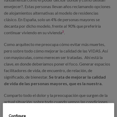
envejecer?. Estas personas llevan años reclamando opciones
de alojamientos alternativas al modelo de residencias
clásico. En España, solo un 4% de personas mayores se
decanta por dicho modelo, frente al 90% que preferiría
2
continuar viviendo en su vivienda
.
Como arquitecto me preocupa cómo evitar más muertes,
pero sobre todo cómo mejorar la calidad de las VIDAS. Así
con mayúsculas, como merecen ser tratadas. Ahí está la
clave, en donde deberíamos poner el foco. Generar espacios
facilitadores de vida, de encuentro, de relación, de
significado, de bienestar.
Se trata de mejorar la calidad
de vida de las personas mayores, que es la nuestra.
Comparto todo el dolor y la preocupación que surgen de la
actual situación, sobre todo cuando vemos las condiciones
en las que muchas personas se están yendo... cuando se echa
tanto en falta una muerte acompañada y digna. Pero todo
Configure