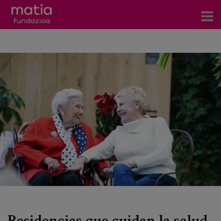
Centros
Servicios
Eventos
Contacto
Noticias
Blog
Prensa
Trabaja con nosotros
Residencias que cuidan la salud