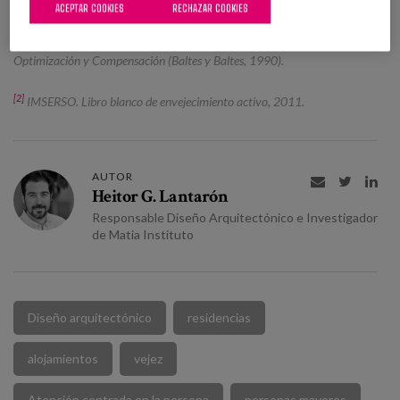
ACEPTAR COOKIES
RECHAZAR COOKIES
[1]
Teoría Ecológica del Entorno (Lawton y Nahemow, 1973); Teoría del
Envejecimiento con Éxito (Rowe y Kahn, 1987); Modelo de Selección,
Optimización y Compensación (Baltes y Baltes, 1990).
[2]
IMSERSO. Libro blanco de envejecimiento activo, 2011.
AUTOR



Heitor G. Lantarón
Responsable Diseño Arquitectónico e Investigador
de Matia Instituto
Diseño arquitectónico
residencias
alojamientos
vejez
Atención centrada en la persona
personas mayores