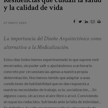
Canal de denuncias
y la calidad de vida
es
07 MAYO 2020
eu
La importancia del Diseño Arquitectónico como
alternativa a la Medicalización.
Estos días todos hemos experimentado lo que supone vivir
encerrados, sin poder salir o ajustándonos a un horario
concreto por circunstancias ajenas a nuestra propia
determinación. Nos hemos tenido que adaptar a unas
condiciones de habitabilidad que no dan respuesta a
nuestras necesidades de trabajo, ocio, socialización,… En
algunos casos, sin acceso al aire libre o al sol. Conviviendo
en espacios reducidos. Sufriendo ante la falta de intimidad…
En definitiva, ha sido una manera radical y descarnada de