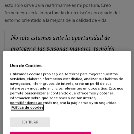
esto solo sirve para reafirmarme en mi postura. Creo
firmemente en la importancia de un diseño apropiado del
entorno orientado a la mejora de la calidad de vida.
No solo estamos ante la oportunidad de
proteger a las personas mayores, también
de mejorar su bienestar. Es el momento de
Uso de Cookies
apostar por un cambio en el modelo de
Utilizamos cookies propias y de terceros para mejorar nuestros
alojamiento, un cambio que proteja a las
servicios, elaborar información estadística, analizar sus hábitos de
navegación, inferir grupos de interés, crear un perfil de sus
intereses y mostrarle anuncios relevantes en otros sitios. Esto nos
personas mayores, sí, pero que además
permite personalizar el contenido que ofrecemos y obtener
información sobre qué secciones suscitan interés,
mejore su calidad de vida. Si la calidad de
permitiéndonos además mejorar la página web y su seguridad.
Política de cookies
vida es alta, el final de vida es digno.
CONFIGURAR