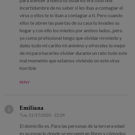
para atender a nuestros usuarios era todo una
incertidumbre de no saber si les ibas a contagiar el
virus o ellos te lo iban a contagiar a ti. Pero cuando
ellos te abren las puertas de su casa tu invades su
hogar y con ello los miedos por ambos lados...pero
yo como profesional tengo que olvidar mi miedo y
dales todo mi cariño mi aninimo y ofreceles lo mejor
de mi para hacerles olvidar durante un rato todo este
mal momento que estamos viviendo on este virus
horrible
REPLY
Emiliana
E
Tue, 11/17/2020 - 22:24
El domicilio es. Para las personas de la tercera edad
es su espacio donde se encuentran libres y cómodos