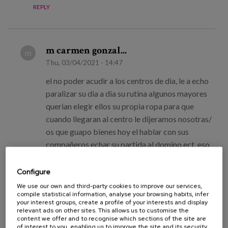
REPLY
m carmen gonzal...
m
Thu, 03/04/2021 - 14:47
el no poder acudir a los centros de dia, le a echo
paralizar su dia a dia su rutina algunos mayores
querian elegir ellos su propia ropa para que
cuando llegaran al centro le dijeramos nosotras/
os que guapo bienes hoy el hablar con sus
compañeros echar su partida al domino ect, eso
le ha afectado mucho
Configure
REPLY
We use our own and third-party cookies to improve our services,
compile statistical information, analyse your browsing habits, infer
your interest groups, create a profile of your interests and display
relevant ads on other sites. This allows us to customise the
content we offer and to recognise which sections of the site are
Susana
S
of interest to you, enabling us to improve the site and its security.