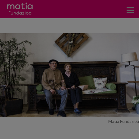
Centros
Servicios
Eventos
Contacto
News
Blog
es
Matia Fundazioa
eu