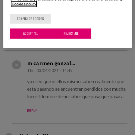
Cookies policy
Tue, 11/17/2020 - 16:47
El hogar para muchas personas se esta convirtiendo
CONFIGURE COOKIES
en un lugar de temor y desdicha
ACCEPT ALL
REJECT ALL
REPLY
m carmen gonzal...
m
Thu, 03/04/2021 - 14:49
yo creo que ni ellos mismo saben realmente que
esta pasando se encuentran perdidos con mucha
incertidumbre de no saber que pasa que pasara
REPLY