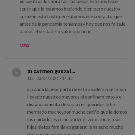
encuentros;los abrazos ,los besos.Esto nos hace
sentir que lo estamos haciendo bien;pero nuestro
corazón esta triste,necesitamos ese contacto ,que
antes de la pandemia teníamos,y hoy que nos falta,le
damos el verdadero valor que tiene.
REPLY
m carmen gonzal...
m
Thu, 03/04/2021 - 14:43
sin duda la peor parte de esta pandemia se la han
llevado nuestros mayores el confinamiento y el
distanciamiento de sus seres queridos le ha
mermado mucho, por mucho cariño que le demos
los cuidadores en no poder ni ver ni tocar a sus
hijos nietos familia en general le ha echo mucho
daño psiquico y emocional