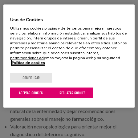
Médico Geriatra.
Enfermera de Referencia y Equipo de Enfermería.
Uso de Cookies
Terapeuta Ocupacional.
Utilizamos cookies propias y de terceros para mejorar nuestros
Auxiliar.
servicios, elaborar información estadística, analizar sus hábitos de
Trabajadora social.
navegación, inferir grupos de interés, crear un perfil de sus
intereses y mostrarle anuncios relevantes en otros sitios. Esto nos
permite personalizar el contenido que ofrecemos y obtener
información sobre qué secciones suscitan interés,
permitiéndonos además mejorar la página web y su seguridad.
Objetivos de la unidad
Política de cookies
Alcanzar la estabilización clínica y control de síntomas
CONFIGURAR
conductuales.
Preservar la máxima autonomía posible, orientada por
ACEPTAR COOKIES
RECHAZAR COOKIES
parte del equipo de Terapia Ocupacional y Auxiliares.
Informar a los familiares y cuidadores sobre la evolución
natural de la enfermedad y dejar recomendaciones
generales sobre el manejo no farmacológico.
Valoración neuropsicológica para orientar mejor el
diagnóstico del deterioro cognitivo.