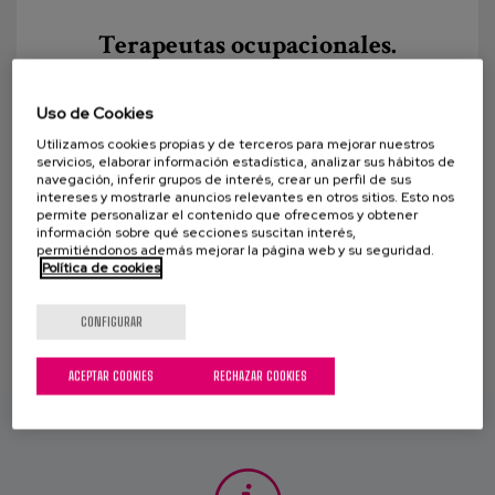
Canal de denuncias
Terapeutas ocupacionales.
Fomentando capacidades y
es
estimulando la autonomía para
Uso de Cookies
brindar sentido a la vida
eu
Utilizamos cookies propias y de terceros para mejorar nuestros
servicios, elaborar información estadística, analizar sus hábitos de
Kaixo. Soy Maritxu, una mujer nacida en Ormaiztegi
navegación, inferir grupos de interés, crear un perfil de sus
pero ahora vivo en Beasain. Mi marido falleció hace
intereses y mostrarle anuncios relevantes en otros sitios. Esto nos
permite personalizar el contenido que ofrecemos y obtener
dos años y he vivido sola estos años en...
información sobre qué secciones suscitan interés,
permitiéndonos además mejorar la página web y su seguridad.
Política de cookies
CONFIGURAR
ACEPTAR COOKIES
RECHAZAR COOKIES