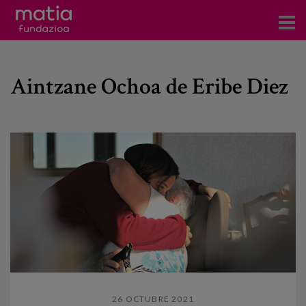
Centros
Aintzane Ochoa de Eribe Diez
Servicios
Eventos
Contacto
Noticias
Blog
Prensa
Trabaja con nosotros
26 OCTUBRE 2021