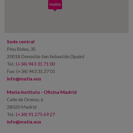
Canal de denuncias
es
eu
Sede central
Pinu Bidea, 35
20018 Donostia-San Sebastián (Spain)
Tel.:
(+34) 943 31 71 00
Fax: (+34) 943 31 27 01
info@matia.
eus
Matia Instituto - Oficina Madrid
Calle de Orense, 6
28020 Madrid
Tel.:
(+34) 91 275 69 27
info@matia.
eus