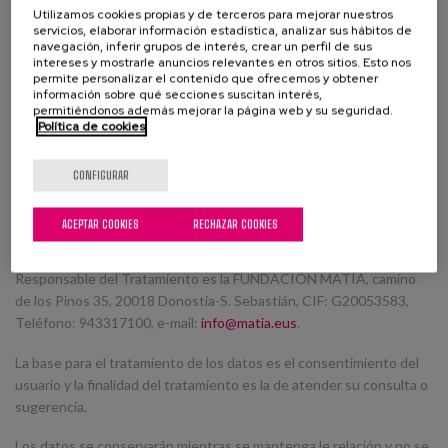
Utilizamos cookies propias y de terceros para mejorar nuestros
servicios, elaborar información estadística, analizar sus hábitos de
navegación, inferir grupos de interés, crear un perfil de sus
intereses y mostrarle anuncios relevantes en otros sitios. Esto nos
permite personalizar el contenido que ofrecemos y obtener
información sobre qué secciones suscitan interés,
permitiéndonos además mejorar la página web y su seguridad.
Política de cookies
Deseo recibir la newsletter y comunicaciones relacionada con
Matia
CONFIGURAR
Sí, he leido y acepto la
política de privacidad
ACEPTAR COOKIES
RECHAZAR COOKIES
En cumplimiento de lo dispuesto en la normativa vigente en
materia de Protección de Datos de Carácter Personal, el
Responsable del Tratamiento es la FUNDACIÓN MATÍA, camino
de los Pinos 35, 20018 Donostia-S. Sebastián, CIF: G20053583,
Teléfono: 943317100, e-mail:
info@matia.eus
.
La base para el tratamiento de los datos es el consentimiento del
usuario y la finalidad del tratamiento es la de atender su consulta o
sugerencia.
Los datos se conservarán mientras se mantenga le relación y no se