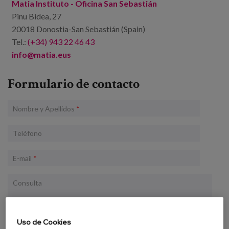
Matia Instituto - Oficina San Sebastián
Pinu Bidea, 27
20018 Donostia-San Sebastián (Spain)
Tel.:
(+34) 943 22 46 43
info@matia.
eus
Formulario de contacto
Nombre y Apellidos
*
Teléfono
E-mail
*
Consulta
Uso de Cookies