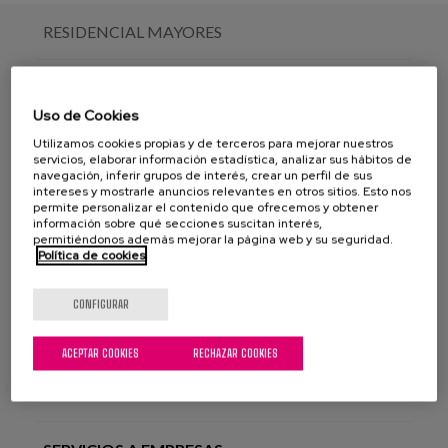
RESIDENCIAL MAYORES
CENTRO DE DÍA
Uso de Cookies
REHABILITACIÓN Y FISIOTERAPIA
Utilizamos cookies propias y de terceros para mejorar nuestros
servicios, elaborar información estadística, analizar sus hábitos de
navegación, inferir grupos de interés, crear un perfil de sus
intereses y mostrarle anuncios relevantes en otros sitios. Esto nos
ATENCIÓN EN DOMICILIO
permite personalizar el contenido que ofrecemos y obtener
información sobre qué secciones suscitan interés,
permitiéndonos además mejorar la página web y su seguridad.
RESIDENCIAL PARA PERSONAS CON
Política de cookies
DISCAPACIDAD
CONFIGURAR
MÉDICO GERIATRA
ACEPTAR COOKIES
RECHAZAR COOKIES
LOGOPEDIA