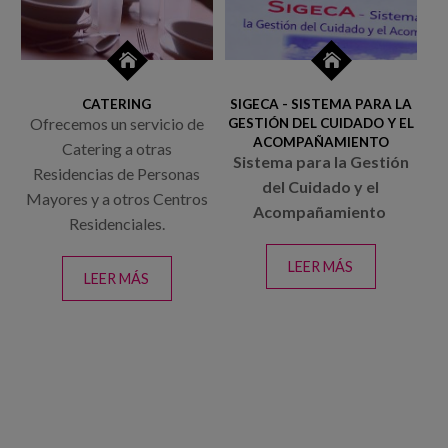
Canal de denuncias
es
CATERING
SIGECA - SISTEMA PARA LA
eu
Ofrecemos un servicio de
GESTIÓN DEL CUIDADO Y EL
ACOMPAÑAMIENTO
Catering a otras
Sistema para la Gestión
Residencias de Personas
del Cuidado y el
Mayores y a otros Centros
Acompañamiento
Residenciales.
LEER MÁS
SOBRE SIGE
LEER MÁS
SOBRE
SISTEMA PA
CATERING
GESTIÓN 
CUIDADO Y
ACOMPAÑAM