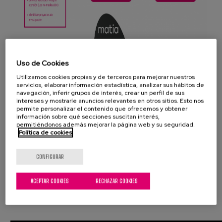
Uso de Cookies
Utilizamos cookies propias y de terceros para mejorar nuestros
servicios, elaborar información estadística, analizar sus hábitos de
navegación, inferir grupos de interés, crear un perfil de sus
intereses y mostrarle anuncios relevantes en otros sitios. Esto nos
Revisión estructurada de la Medicación
permite personalizar el contenido que ofrecemos y obtener
información sobre qué secciones suscitan interés,
Ver documento
permitiéndonos además mejorar la página web y su seguridad.
Política de cookies
CONFIGURAR
Proceso del Sistema Automatizado de
ACEPTAR COOKIES
RECHAZAR COOKIES
Dosificación Personalizada de Medicamentos