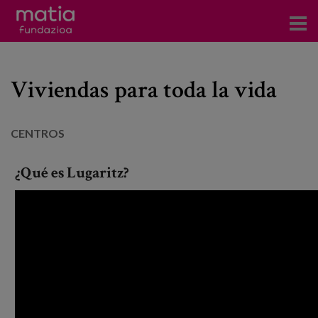
Centros
Viviendas para toda la vida
Servicios
Eventos
CENTROS
Contacto
¿Qué es Lugaritz?
Noticias
Blog
Prensa
Trabaja con nosotros