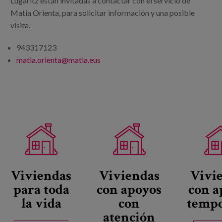
Lugaritz están invitadas a contactar con el servicio de
Matia Orienta, para solicitar información y una posible
visita.
943317123
matia.orienta@matia.eus
Viviendas
Viviendas
Vivi
para toda
con apoyos
con a
la vida
con
tempo
atención