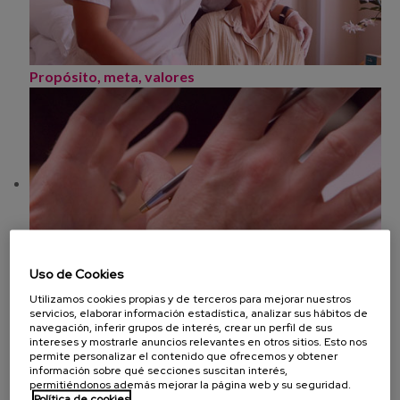
Propósito, meta, valores
Uso de Cookies
Retos estratégicos
Utilizamos cookies propias y de terceros para mejorar nuestros
servicios, elaborar información estadística, analizar sus hábitos de
navegación, inferir grupos de interés, crear un perfil de sus
intereses y mostrarle anuncios relevantes en otros sitios. Esto nos
permite personalizar el contenido que ofrecemos y obtener
información sobre qué secciones suscitan interés,
permitiéndonos además mejorar la página web y su seguridad.
Política de cookies