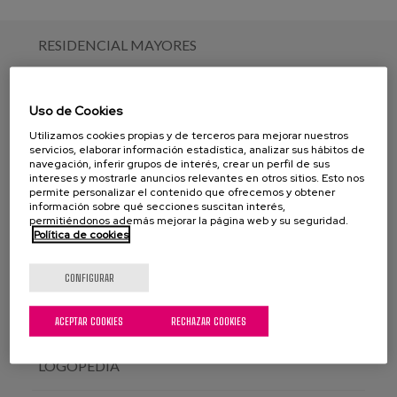
RESIDENCIAL MAYORES
CENTRO DE DÍA
Uso de Cookies
Utilizamos cookies propias y de terceros para mejorar nuestros
REHABILITACIÓN Y FISIOTERAPIA
servicios, elaborar información estadística, analizar sus hábitos de
navegación, inferir grupos de interés, crear un perfil de sus
intereses y mostrarle anuncios relevantes en otros sitios. Esto nos
permite personalizar el contenido que ofrecemos y obtener
ATENCIÓN EN DOMICILIO
información sobre qué secciones suscitan interés,
permitiéndonos además mejorar la página web y su seguridad.
Política de cookies
RESIDENCIAL PARA PERSONAS CON
DISCAPACIDAD
CONFIGURAR
MÉDICO GERIATRA
ACEPTAR COOKIES
RECHAZAR COOKIES
LOGOPEDIA