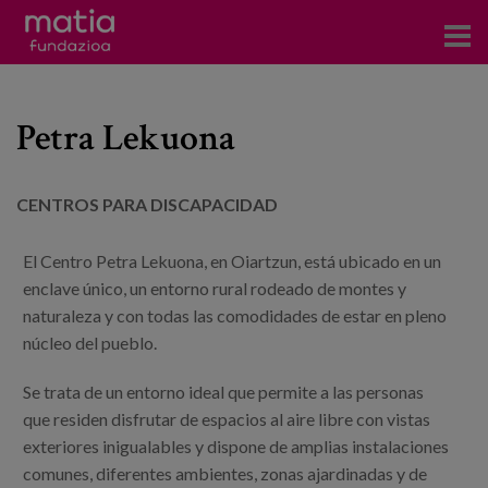
Centros
Petra Lekuona
Servicios
Eventos
CENTROS PARA DISCAPACIDAD
Contacto
El Centro Petra Lekuona, en Oiartzun, está ubicado en un
enclave único, un entorno rural rodeado de montes y
Noticias
naturaleza y con todas las comodidades de estar en pleno
núcleo del pueblo.
Blog
Se trata de un entorno ideal que permite a las personas
Prensa
que residen disfrutar de espacios al aire libre con vistas
Trabaja con nosotros
exteriores inigualables y dispone de amplias instalaciones
comunes, diferentes ambientes, zonas ajardinadas y de