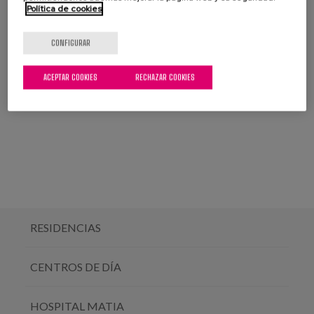
Política de cookies
Petra Lekuona
CONFIGURAR
Iparralde etorbidea, 13
20180 Oiartzun
ACEPTAR COOKIES
RECHAZAR COOKIES
943 261 080 -
pl.recepcion@matiafundazioa.eus
RESIDENCIAS
CENTROS DE DÍA
HOSPITAL MATIA