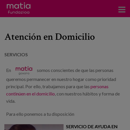
Centros
Atención en Domicilio
Servicios
Eventos
SERVICIOS
Contacto
En
somos conscientes de que las personas
queremos permanecer en nuestro hogar como prioridad
Noticias
principal. Por ello, trabajamos para que las
personas
Blog
continúen en el domicilio
, con nuestros hábitos y forma de
vida.
Prensa
Para ello ponemos a tu disposición
Trabaja con nosotros
SERVICIO DE AYUDA EN