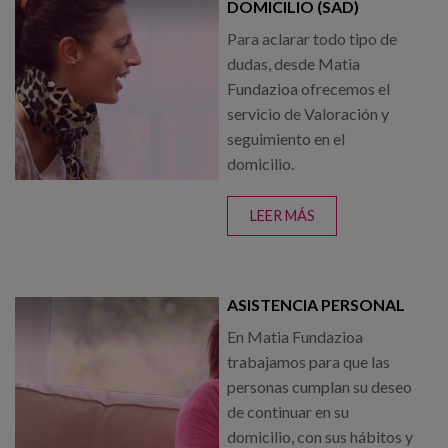
Canal de denuncias
DOMICILIO (SAD)
Para aclarar todo tipo de
dudas, desde Matia
es
Fundazioa ofrecemos el
eu
servicio de Valoración y
seguimiento en el
domicilio.
LEER MÁS
SOBRE
SERVICIO DE
AYUDA EN
DOMICILIO
ASISTENCIA PERSONAL
(SAD)
En Matia Fundazioa
trabajamos para que las
personas cumplan su deseo
de continuar en su
domicilio, con sus hábitos y