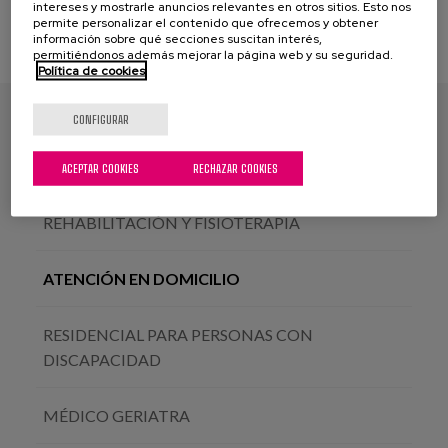
intereses y mostrarle anuncios relevantes en otros sitios. Esto nos
permite personalizar el contenido que ofrecemos y obtener
información sobre qué secciones suscitan interés,
permitiéndonos además mejorar la página web y su seguridad.
Política de cookies
RESIDENCIAL MAYORES
CONFIGURAR
CENTRO DE DÍA
ACEPTAR COOKIES
RECHAZAR COOKIES
REHABILITACIÓN Y FISIOTERAPIA
ATENCIÓN EN DOMICILIO
RESIDENCIAL PARA PERSONAS CON
DISCAPACIDAD
MÉDICO GERIATRA