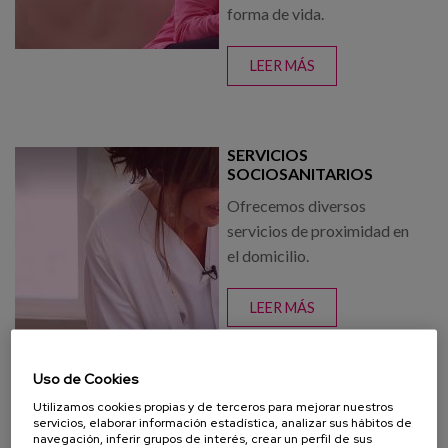
forma de vida.
LEER MÁS
SOBRE
ASISTENCIA
PERSONAL
SERVICIOS
SOCIOSANITARIOS
Ofrecemos diversos
servicios de proximidad en
el domicilio.
LEER MÁS
SOBRE SERVICIOS
SOCIOSANITARIOS
Uso de Cookies
Utilizamos cookies propias y de terceros para mejorar nuestros
servicios, elaborar información estadística, analizar sus hábitos de
navegación, inferir grupos de interés, crear un perfil de sus