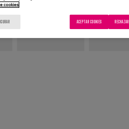
de cookies
IGURAR
ACEPTAR COOKIES
RECHAZAR
n de
Canal de Denuncias
Comité de 
dad