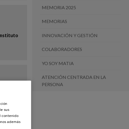
MEMORIA 2025
MEMORIAS
Instituto
INNOVACIÓN Y GESTIÓN
COLABORADORES
YO SOY MATIA
ATENCIÓN CENTRADA EN LA
PERSONA
skera
ación
de sus
el contenido
donos además