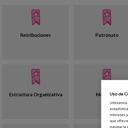
Retribuciones
Patronato
Uso de C
Estructura Organizativa
Memorias
Utilizamos 
estadística
intereses y
que ofrece
mejorar la