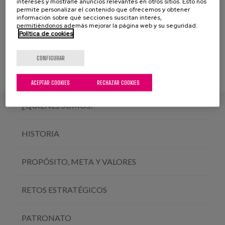
intereses y mostrarle anuncios relevantes en otros sitios. Esto nos
permite personalizar el contenido que ofrecemos y obtener
información sobre qué secciones suscitan interés,
permitiéndonos además mejorar la página web y su seguridad.
Política de cookies
CONFIGURAR
ACEPTAR COOKIES
RECHAZAR COOKIES
¿QUIÉNES SOMOS?
HISTORIA
PROPÓSITO, META Y VALORES
RETOS ESTRATÉGICOS
PATRONATO