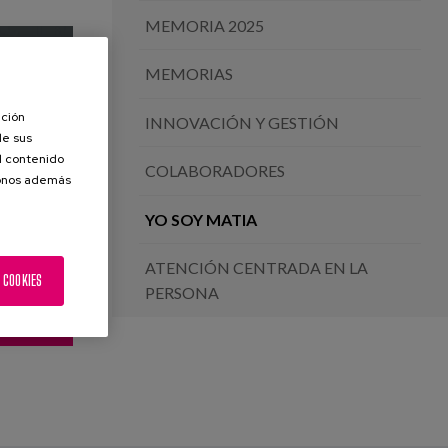
MEMORIA 2025
MEMORIAS
ación
INNOVACIÓN Y GESTIÓN
de sus

el contenido
COLABORADORES
donos además
YO SOY MATIA
ATENCIÓN CENTRADA EN LA
 lo que
Yo soy Matia porque la investigación y
 COOKIES
PERSONA
Matia.
generación de conocimiento es esencial.