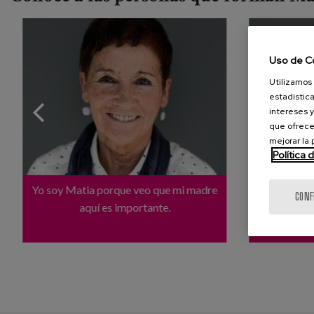
Uso de C
Utilizamos 
estadística

intereses y
que ofrece
mejorar la
Política 
Yo soy Matia porque veo que mi madre
Hoy, Yo soy
CONF
aquí es importante.