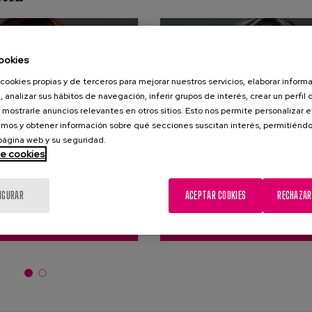
ookies
cookies propias y de terceros para mejorar nuestros servicios, elaborar inform
, analizar sus hábitos de navegación, inferir grupos de interés, crear un perfil 
 mostrarle anuncios relevantes en otros sitios. Esto nos permite personalizar 
mos y obtener información sobre qué secciones suscitan interés, permitién
 página web y su seguridad.
de cookies
 Matia y mañana, también lo
Mi trabajo es ayudar en todo
IGURAR
ACEPTAR COOKIES
RECHAZAR
seré.
necesiten y por eso Yo soy 