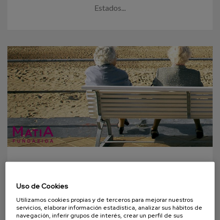
Estados...
26 OCTUBRE 2015
Uso de Cookies
Estrategia Vasca de
Envejecimiento Activo 2015 - 2020
Utilizamos cookies propias y de terceros para mejorar nuestros
servicios, elaborar información estadística, analizar sus hábitos de
navegación, inferir grupos de interés, crear un perfil de sus