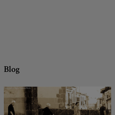
Canal de denuncias
es
eu
Blog