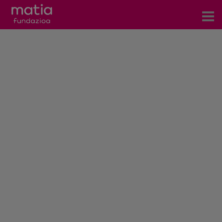
Centros
Servicios
Eventos
Contacto
Noticias
Blog
Prensa
Trabaja con nosotros