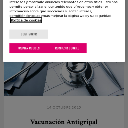
El día 18/09/2015 nuestras compañeras de Matia
intereses y mostrarle anuncios relevantes en otros sitios. Esto nos
permite personalizar el contenido que ofrecemos y obtener
Instituto Gerontológico. Elena del Barrio
información sobre qué secciones suscitan interés,
(Investigadora) y Mayte Sancho (Directora...
permitiéndonos además mejorar la página web y su seguridad.
Política de cookies
CONFIGURAR
ACEPTAR COOKIES
RECHAZAR COOKIES
14 OCTUBRE 2015
Vacunación Antigripal