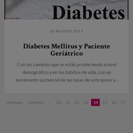
13 AGOSTO 2015
Diabetes Mellitus y Paciente
Geriátrico
Con los cambios que se están produciendo a nivel
demográfico y en los hábitos de vida, con un
incremento sustancial de las tasas de sobrepeso y...
Páginas
« primera
‹ anterior
…
10
11
12
13
14
15
16
17
18
…
siguiente ›
última »