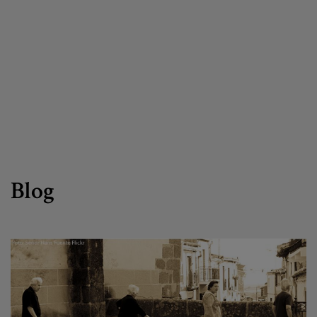
Canal de denuncias
es
eu
Blog