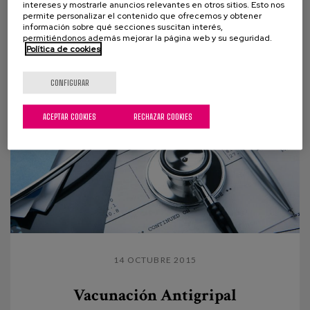
El día 18/09/2015 nuestras compañeras de Matia
intereses y mostrarle anuncios relevantes en otros sitios. Esto nos
permite personalizar el contenido que ofrecemos y obtener
Instituto Gerontológico. Elena del Barrio
información sobre qué secciones suscitan interés,
(Investigadora) y Mayte Sancho (Directora...
permitiéndonos además mejorar la página web y su seguridad.
Política de cookies
CONFIGURAR
ACEPTAR COOKIES
RECHAZAR COOKIES
14 OCTUBRE 2015
Vacunación Antigripal