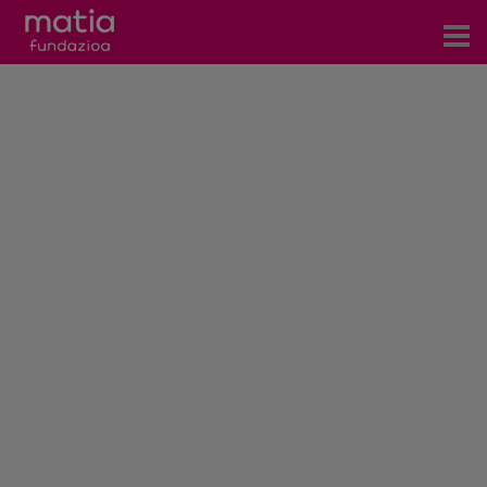
Centros
Servicios
Eventos
Contacto
Noticias
Blog
Prensa
Trabaja con nosotros