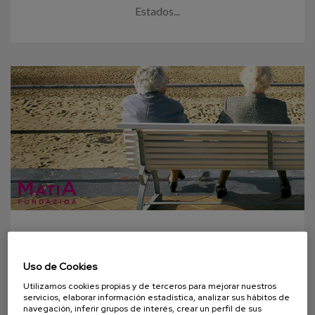
Estados...
26 OCTUBRE 2015
Uso de Cookies
Estrategia Vasca de
Envejecimiento Activo 2015 - 2020
Utilizamos cookies propias y de terceros para mejorar nuestros
servicios, elaborar información estadística, analizar sus hábitos de
navegación, inferir grupos de interés, crear un perfil de sus