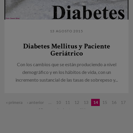
13 AGOSTO 2015
Diabetes Mellitus y Paciente
Geriátrico
Con los cambios que se están produciendo a nivel
demográfico y en los hábitos de vida, con un
incremento sustancial de las tasas de sobrepeso y...
Páginas
« primera
‹ anterior
…
10
11
12
13
14
15
16
17
18
…
siguiente ›
última »