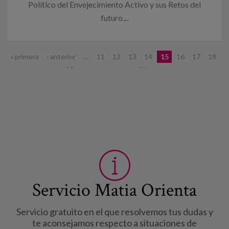
Político del Envejecimiento Activo y sus Retos del
futuro....
Páginas
« primera
‹ anterior
…
11
12
13
14
15
16
17
18
19
…
siguiente ›
última »
Servicio Matia Orienta
Servicio gratuito en el que resolvemos tus dudas y
te aconsejamos respecto a situaciones de