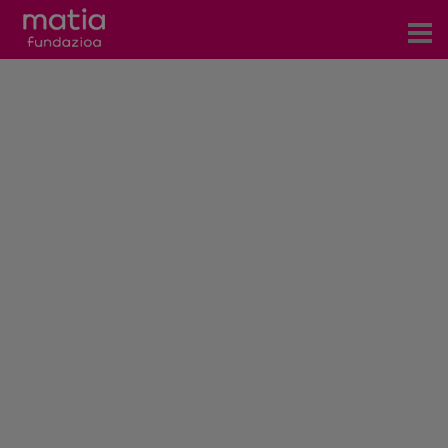
Centros
Servicios
Eventos
Contacto
Noticias
Blog
Prensa
Trabaja con nosotros