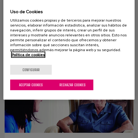
Fortalecimiento muscular y
equilibrio en personas mayores
Uso de Cookies
Utilizamos cookies propias y de terceros para mejorar nuestros
Un novedoso programa que hemos puesto en
servicios, elaborar información estadística, analizar sus hábitos de
marcha logra significativas mejoras en el
navegación, inferir grupos de interés, crear un perfil de sus
intereses y mostrarle anuncios relevantes en otros sitios. Esto nos
fortalecimiento muscular y en el equilibrio de las
permite personalizar el contenido que ofrecemos y obtener
información sobre qué secciones suscitan interés,
personas...
permitiéndonos además mejorar la página web y su seguridad.
Política de cookies
CONFIGURAR
ACEPTAR COOKIES
RECHAZAR COOKIES