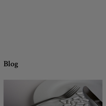
Canal de denuncias
es
eu
Blog