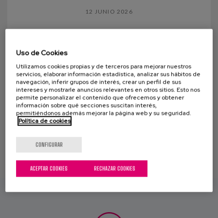
Canal de denuncias
12 JUNIO 2026
es
¿Quién cuida cuando una persona
mayor ingresa sola en el hospital?
Uso de Cookies
eu
Hay cambios sociales que empiezan a hacerse
Utilizamos cookies propias y de terceros para mejorar nuestros
servicios, elaborar información estadística, analizar sus hábitos de
visibles mucho antes en los hospitales que en las
navegación, inferir grupos de interés, crear un perfil de sus
intereses y mostrarle anuncios relevantes en otros sitios. Esto nos
estadísticas o en los debates públicos. Cambios que
permite personalizar el contenido que ofrecemos y obtener
se...
información sobre qué secciones suscitan interés,
permitiéndonos además mejorar la página web y su seguridad.
Política de cookies
CONFIGURAR
ACEPTAR COOKIES
RECHAZAR COOKIES