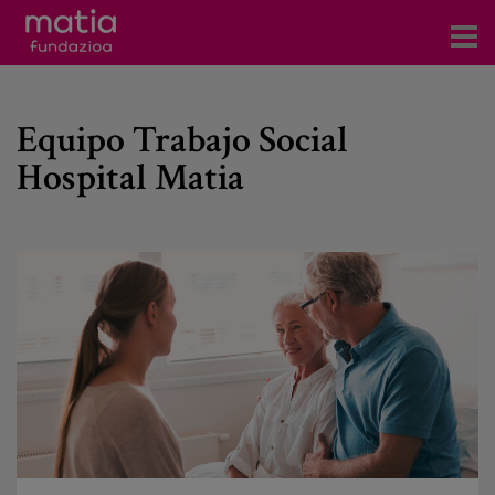
Centros
Equipo Trabajo Social
Servicios
Hospital Matia
Eventos
Contacto
Noticias
Blog
Prensa
Trabaja con nosotros