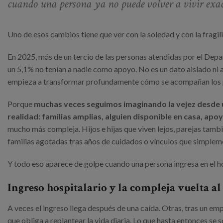
cuando una persona ya no puede volver a vivir exa
Uno de esos cambios tiene que ver con la soledad y con la fragil
En 2025, más de un tercio de las personas atendidas por el Depa
un 5,1% no tenían a nadie como apoyo. No es un dato aislado ni 
empieza a transformar profundamente cómo se acompañan los p
Porque
muchas veces seguimos imaginando la vejez desde u
realidad: familias amplias, alguien disponible en casa, apo
mucho más compleja. Hijos e hijas que viven lejos, parejas tam
familias agotadas tras años de cuidados o vínculos que simpleme
Y todo eso aparece de golpe cuando una persona ingresa en el ho
Ingreso hospitalario y la compleja vuelta al
A veces el ingreso llega después de una caída. Otras, tras un e
que obliga a replantear la vida diaria. Lo que hasta entonces se s