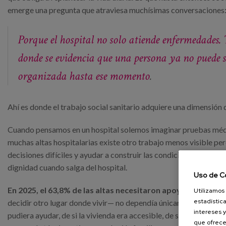
emerge una pregunta que atraviesa muchísimas conversaciones
Porque el hospital no solo atiende enfermedades. 
donde se evidencia que una persona ya no puede s
organizada hasta ese momento
.
Ahí es donde el trabajo social sanitario adquiere una dimensió
Cuando pensamos en un hospital solemos imaginar pruebas médic
muchas altas hospitalarias existe otro trabajo menos visible pe
decisiones difíciles y ayudar a construir las condiciones necesa
dignidad cuando salga del hospital.
Uso de C
En 2025, el 63,8% de las altas necesitaron apoyo social.
Eso 
Utilizamos 
estadística
decidir otro lugar donde vivir— no dependía únicamente de la ev
intereses y
pudiera ayudar, de si la vivienda era accesible, de si había cap
que ofrece