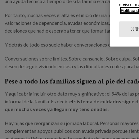
una ayuda técnica a tiempo o de si la familia era capaz de reorga
mejorar la
Política 
Por tanto, muchas veces el alta es el inicio de una nueva etapa e
valoraciones de dependencia, ayudas económicas, reorganización
CONF
decisiones que nadie esperaba tener que tomar tan rápido.
Y detrás de todo eso suele haber conversaciones difíciles.
Conversaciones sobre límites. Sobre cansancio. Sobre culpa. So
deseo de seguir viviendo en casa y las dificultades reales para h
Pese a todo las familias siguen al pie del cañ
Y aquí cabría incluir otro dato muy significativo: el 94% de las 
informal de la familia. Es decir,
el sistema de cuidados sigue 
que muchas veces ya llegan muy tensionadas
.
Hay hijas que reorganizan su jornada laboral. Personas mayores
complementan apoyos públicos con ayuda privada porque siente
un desgaste físico y emocional acumulado del que apenas se hab