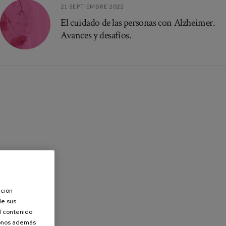
21 SEPTIEMBRE 2022
El cuidado de las personas con Alzheimer.
Avances y desafíos.
ación
de sus
el contenido
donos además