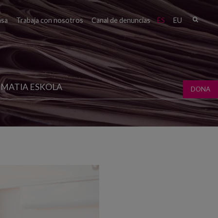
Busc
nsa
Trabaja con nosotros
Canal de denuncias
ES
EU
Form
bú
MATIA ESKOLA
DONA