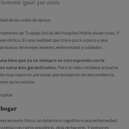
ctamente igual que antes.
idad de las redes de apoyo.
rtamento de Trabajo Social del Hospital Matia vivían solas. Y
anecdótico. Es una realidad que crece poco a poco y que
rocesos de envejecimiento, enfermedad y cuidados.
na idea que ya no siempre se corresponde con la
yos naturales garantizados.
Pero la vida cotidiana actual es
bién muy mayores, personas que envejecen sin descendencia,
nte ya no existen.
spital.
 hogar
mpeoramiento físico, un deterioro cognitivo o una enfermedad
ostenía con cierto equilibrio, deja de hacerlo. Y entonces