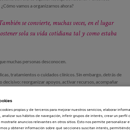
: ¿Cómo vamos a organizarnos ahora?
También se convierte, muchas veces, en el lugar
ostener sola su vida cotidiana tal y como estaba
n que muchas personas desconocen.
as, tratamientos o cuidados clínicos. Sin embargo, detrás de
ro decisivo: reorganizar apoyos, activar recursos, acompañar
rias para que la persona pueda seguir viviendo con seguridad y
ookies
significa que, para cientos de personas, volver a casa —o
cookies propias y de terceros para mejorar nuestros servicios, elaborar inform
, analizar sus hábitos de navegación, inferir grupos de interés, crear un perfil 
olución médica. Dependía también de si existía alguien que
 mostrarle anuncios relevantes en otros sitios. Esto nos permite personalizar 
acidad económica para contratar apoyos, de si podía tramitarse
mos y obtener información sobre qué secciones suscitan interés, permitién