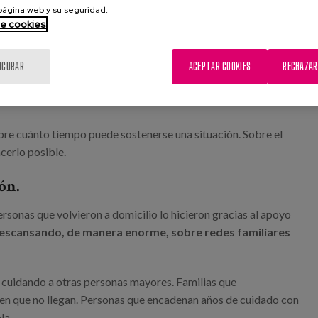
nizarse.
 página web y su seguridad.
de cookies
n la que aparecen camas articuladas, grúas, teleasistencia,
 familiar, búsqueda de centros, apoyo domiciliario o
IGURAR
ACEPTAR COOKIES
RECHAZAR
bre cuánto tiempo puede sostenerse una situación. Sobre el
acerlo posible.
ón.
personas que volvieron a domicilio lo hicieron gracias al apoyo
descansando, de manera enorme, sobre redes familiares
 cuidando a otras personas mayores. Familias que
n que no llegan. Personas que encadenan años de cuidado con
la.