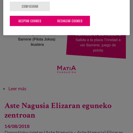
CONFIGURAR
ACEPTAR COOKIES
RECHAZAR COOKIES
Leer más
sobre Big week at Elizaran center
Aste Nagusia Elizaran eguneko
zentroan
14/08/2018
Donostiako jaietan (Aste Nagusia – Aste Nagusia) Elizaran