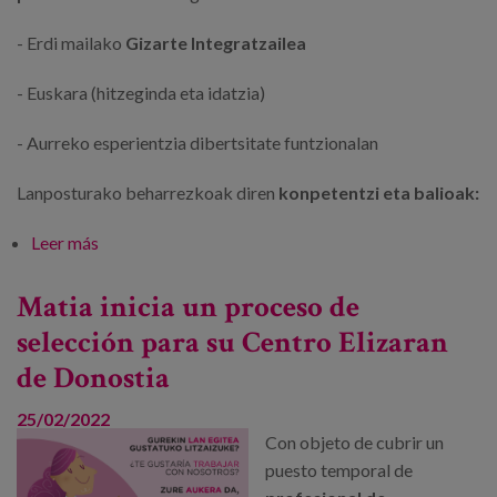
- Erdi mailako
Gizarte Integratzailea
- Euskara (hitzeginda eta idatzia)
- Aurreko esperientzia dibertsitate funtzionalan
Lanposturako beharrezkoak diren
konpetentzi eta balioak:
Leer más
sobre Matiak Donostiako Elizaran Zentrorako
hautaketa prozesua hasi du
Matia inicia un proceso de
selección para su Centro Elizaran
de Donostia
25/02/2022
Con objeto de cubrir un
puesto temporal de