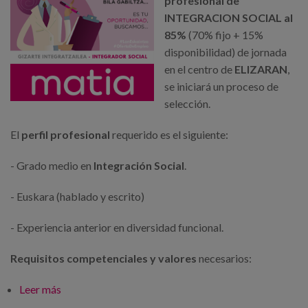
profesional de
INTEGRACION SOCIAL al
85%
(70% fijo + 15%
disponibilidad) de jornada
en el centro de
ELIZARAN
,
se iniciará un proceso de
selección.
El
perfil profesional
requerido es el siguiente:
- Grado medio en
Integración Social
.
- Euskara (hablado y escrito)
- Experiencia anterior en diversidad funcional.
Requisitos competenciales
y valores
necesarios:
Leer más
sobre Matia inicia un proceso de selección para su
Centro Elizaran de Donostia