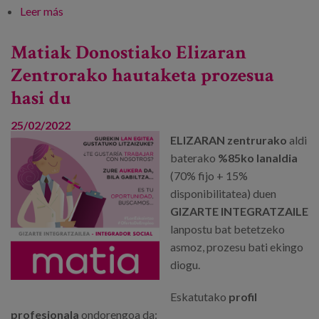
Leer más
sobre Matia initiates a selection process for its
Elizaran Center in Donostia
Matiak Donostiako Elizaran
Zentrorako hautaketa prozesua
hasi du
25/02/2022
ELIZARAN zentrurako
aldi
baterako
%85ko lanaldia
(70% fijo + 15%
disponibilitatea) duen
GIZARTE INTEGRATZAILE
lanpostu bat betetzeko
asmoz, prozesu bati ekingo
diogu.
Eskatutako
profil
profesionala
ondorengoa da: