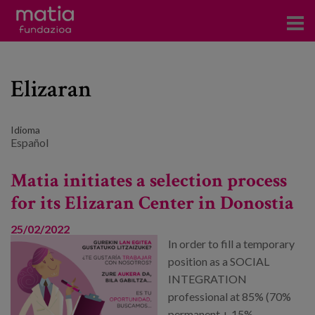
Centros
Elizaran
Servicios
Eventos
Idioma
Español
Contacto
Matia initiates a selection process
Noticias
for its Elizaran Center in Donostia
Blog
25/02/2022
In order to fill a temporary
Prensa
position as a SOCIAL
INTEGRATION
Trabaja con nosotros
professional at 85% (70%
permanent + 15%