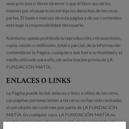
sean precisos o libres de error o que el libre uso de los
mismos por el usuario no infrinja los derechos de terceras
partes. El buen o mal uso de esta página y de sus contenidos
está bajo la responsabilidad del usuario.
Asimismo, queda prohibida la reproducción, retransmisión,
copia, cesión o redifusión, total o parcial, de la información
contenida en la Página, cualquiera que fuera su finalidad y el
medio utilizado para ello, sin autorización previa de LA
FUNDACIÓN MATÍA.
ENLACES O LINKS
La Página puede incluir enlaces o links a sitios de terceros.
Las páginas pertenecientes a terceros no han sido revisadas
ni son objeto de controles por parte de LA FUNDACIÓN
MATÍA. En cualquier caso, LA FUNDACIÓN MATÍA no
podrá ser considerada responsable de los contenidos de
estos sitios web ni de las medidas que se adopten relativas