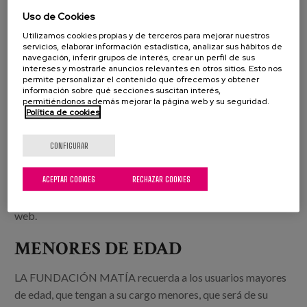
Uso de Cookies
a su privacidad o al tratamiento de sus datos de carácter
personal.
Utilizamos cookies propias y de terceros para mejorar nuestros
servicios, elaborar información estadística, analizar sus hábitos de
navegación, inferir grupos de interés, crear un perfil de sus
LA FUNDACIÓN MATÍA recomienda la lectura detenida
intereses y mostrarle anuncios relevantes en otros sitios. Esto nos
permite personalizar el contenido que ofrecemos y obtener
de las condiciones de uso y la política de privacidad de
información sobre qué secciones suscitan interés,
estos sitios.
permitiéndonos además mejorar la página web y su seguridad.
Política de cookies
En caso de estar interesado en activar un enlace a alguna de
CONFIGURAR
las páginas de LA FUNDACIÓN MATÍA deberá
comunicarlo, obteniendo el consentimiento expreso para
ACEPTAR COOKIES
RECHAZAR COOKIES
crear el enlace. LA FUNDACIÓN MATÍA se reserva el
derecho de oposición a la activación de enlaces con su sitio
web.
MENORES DE EDAD
LA FUNDACIÓN MATÍA recuerda a los usuarios mayores
de edad, que tengan a su cargo menores, que será de su