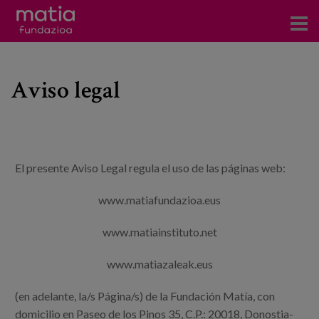
Centros
Aviso legal
Servicios
Eventos
Contacto
El presente Aviso Legal regula el uso de las páginas web:
Noticias
www.matiafundazioa.eus
Blog
www.matiainstituto.net
Prensa
www.matiazaleak.eus
Trabaja con nosotros
(en adelante, la/s Página/s) de la Fundación Matía, con
domicilio en Paseo de los Pinos 35, C.P.: 20018, Donostia-