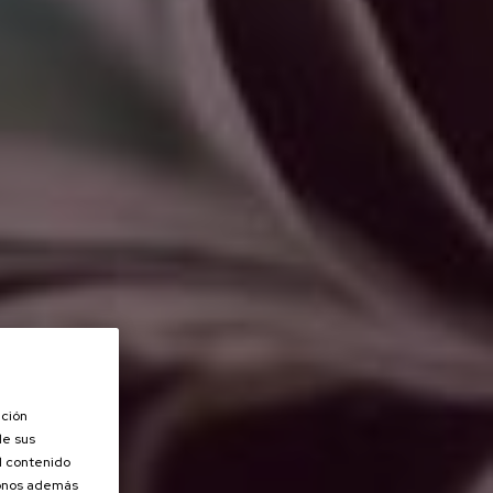
ación
de sus
el contenido
donos además