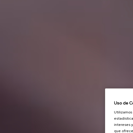
Uso de C
Utilizamos 
estadística
intereses y
que ofrece