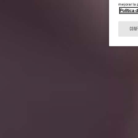
mejorar la
Política 
CONF