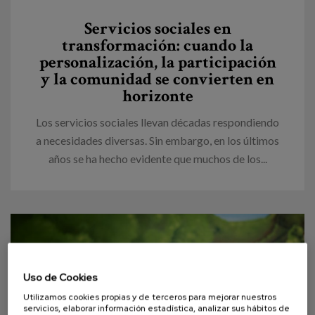
Canal de denuncias
Servicios sociales en
transformación: cuando la
es
personalización, la participación
y la comunidad se convierten en
eu
horizonte
Los servicios sociales llevan décadas respondiendo
a necesidades diversas. Sin embargo, en los últimos
años se ha hecho evidente que muchos de los...
Uso de Cookies
Utilizamos cookies propias y de terceros para mejorar nuestros
servicios, elaborar información estadística, analizar sus hábitos de