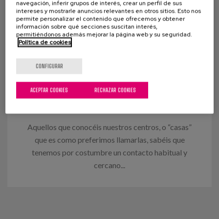
navegación, inferir grupos de interés, crear un perfil de sus
intereses y mostrarle anuncios relevantes en otros sitios. Esto nos
permite personalizar el contenido que ofrecemos y obtener
información sobre qué secciones suscitan interés,
permitiéndonos además mejorar la página web y su seguridad.
Política de cookies
23 ABRIL 2020
CONFIGURAR
Cómo estar cerca cuando estamos
lejos: la tecnología en tiempos del
ACEPTAR COOKIES
RECHAZAR COOKIES
confinamiento y la buena vida en
el día a día.
Aquellos que conocéis nuestros centros, o “casas”
que es como preferimos llamarlas, sabéis que
tenemos por costumbre un contacto habitual y
cercano...