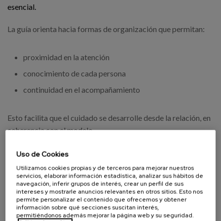
esencial.
La guía orienta hacia formas de organización que permitan:
proximidad en la atención
conocimiento de cada persona
continuidad en el acompañamiento
Esto facilita que el cuidado se desarrolle desde la relación, en
coherencia con el modelo.
Organizar la vida cotidiana
Uso de Cookies
Utilizamos cookies propias y de terceros para mejorar nuestros
Uno de los ejes del Marco Orientador es la importancia de la
servicios, elaborar información estadística, analizar sus hábitos de
navegación, inferir grupos de interés, crear un perfil de sus
vida cotidiana.
intereses y mostrarle anuncios relevantes en otros sitios. Esto nos
permite personalizar el contenido que ofrecemos y obtener
información sobre qué secciones suscitan interés,
La guía recoge la necesidad de que la organización permita:
permitiéndonos además mejorar la página web y su seguridad.