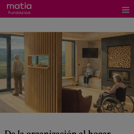
Centros
Servicios
Eventos
Contacto
Noticias
Blog
Prensa
Trabaja con nosotros
De la organización al hogar