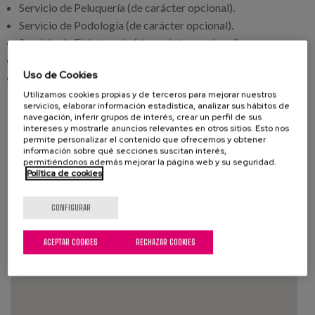
Servicio de Peluquería (de carácter opcional).
Servicio de Podología (de carácter opcional).
Servicio de Fisioterapia (de carácter opcional).
Servicio de Lavandería propio.
Uso de Cookies
Servicio de Restauración propio.
Utilizamos cookies propias y de terceros para mejorar nuestros
servicios, elaborar información estadística, analizar sus hábitos de
navegación, inferir grupos de interés, crear un perfil de sus
intereses y mostrarle anuncios relevantes en otros sitios. Esto nos
permite personalizar el contenido que ofrecemos y obtener
información sobre qué secciones suscitan interés,
permitiéndonos además mejorar la página web y su seguridad.
Política de cookies
CONFIGURAR
ACEPTAR COOKIES
RECHAZAR COOKIES