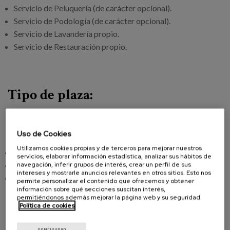
Servicio de Peluquería (de carácter opcional).
Servicio de Podología (de carácter opcional).
Servicio de Lavandería propio.
Servicio de Restauración propio.
Tipo de plaza:
El Centro dispone tanto de plazas concertadas como de
plazas privadas.
Uso de Cookies
Utilizamos cookies propias y de terceros para mejorar nuestros
Plaza Residencial.
servicios, elaborar información estadística, analizar sus hábitos de
navegación, inferir grupos de interés, crear un perfil de sus
Plaza Residencial Psicogeriátrica.
intereses y mostrarle anuncios relevantes en otros sitios. Esto nos
Estancias Temporales.
permite personalizar el contenido que ofrecemos y obtener
información sobre qué secciones suscitan interés,
permitiéndonos además mejorar la página web y su seguridad.
Si necesita una plaza privada no dude en contactar con
Política de cookies
nuestro Servicio Matia Orienta.