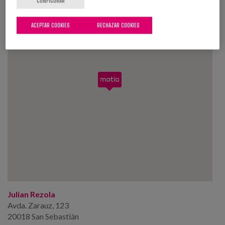
CONFIGURAR
ACEPTAR COOKIES
RECHAZAR COOKIES
Julian Rezola
Avda. Zarauz, 123
20018 San Sebastián