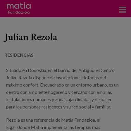
Centros
Julian Rezola
Servicios
Eventos
RESIDENCIAS
Contacto
Situado en Donostia, en el barrio del Antiguo, el Centro
Julian Rezola dispone de instalaciones dotadas del
Noticias
máximo confort. Encuadrado en un entorno urbano, es un
centro con ambiente hogareño y cercano con amplias
Blog
instalaciones comunes y zonas ajardinadas y de paseo
para las personas residentes y su red social y familiar.
Prensa
Trabaja con nosotros
Rezola es una referencia de Matia Fundazioa, el
lugar donde Matia implementa las terapias más