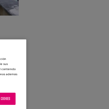
ación
de sus
el contenido
donos además
 COOKIES