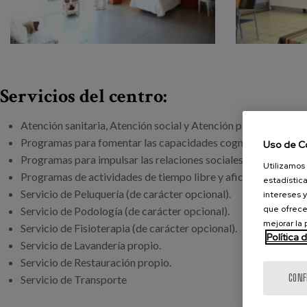
Servicios del centro:
Atención sanitaria, Atención social y Atención psicológica Ge
Programas para fomentar las capacidades cognitivas y la aut
Uso de C
Programas para impulsar las relaciones sociales y participaci
Utilizamos 
Programas de actividades de tiempo libre y aficiones.
estadística
Servicio de Peluquería (de carácter opcional).
intereses y
que ofrece
Servicio de Podología (de carácter opcional).
mejorar la
Servicio de Fisioterapia (de carácter opcional).
Política 
Servicio de Lavandería propio.
Servicio de Restauración propio.
CONF
Servicio de Transporte