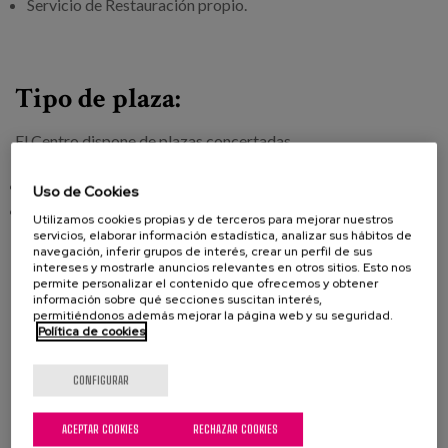
Servicio de Restauración propio.
Tipo de plaza:
El Centro dispone de plazas concertadas
Plaza Residencial.
Uso de Cookies
Plaza Residencial Psicogeriátrica.
Utilizamos cookies propias y de terceros para mejorar nuestros
servicios, elaborar información estadística, analizar sus hábitos de
navegación, inferir grupos de interés, crear un perfil de sus
Si necesita información no dude en contactar con nuestro
intereses y mostrarle anuncios relevantes en otros sitios. Esto nos
Servicio Matia Orienta.
permite personalizar el contenido que ofrecemos y obtener
información sobre qué secciones suscitan interés,
permitiéndonos además mejorar la página web y su seguridad.
Política de cookies
CONFIGURAR
ACEPTAR COOKIES
RECHAZAR COOKIES