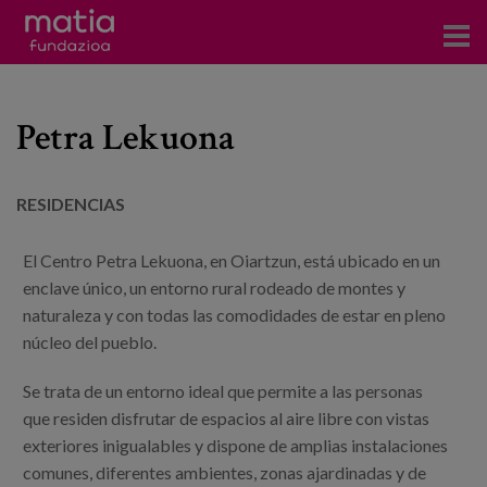
Centros
Petra Lekuona
Servicios
Eventos
RESIDENCIAS
Contacto
El Centro Petra Lekuona, en Oiartzun, está ubicado en un
enclave único, un entorno rural rodeado de montes y
Noticias
naturaleza y con todas las comodidades de estar en pleno
núcleo del pueblo.
Blog
Se trata de un entorno ideal que permite a las personas
Prensa
que residen disfrutar de espacios al aire libre con vistas
Trabaja con nosotros
exteriores inigualables y dispone de amplias instalaciones
comunes, diferentes ambientes, zonas ajardinadas y de