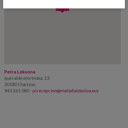
Petra Lekuona
Iparralde etorbidea, 13
20180 Oiartzun
943 261 080 -
pl.recepcion@matiafundazioa.eus