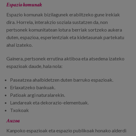
Espazio komunak
Espazio komunak bizilagunek erabiltzeko gune irekiak
dira. Horrela, interakzio soziala sustatzen da, non
pertsonek komunitatean lotura berriak sortzeko aukera
duten, espazioa, esperientziak eta kidetasunak partekatu
ahal izateko.
Gainera, pertsonek errutina aktiboa eta atsedena izateko
espazioak daude, hala nola:
Paseatzea ahalbidetzen duten barruko espazioak.
Erlaxatzeko bankuak.
Patioak argi naturalarekin.
Landareak eta dekorazio-elementuak.
Txokoak
Auzoa
Kanpoko espazioak eta espazio publikoak honako alderdi