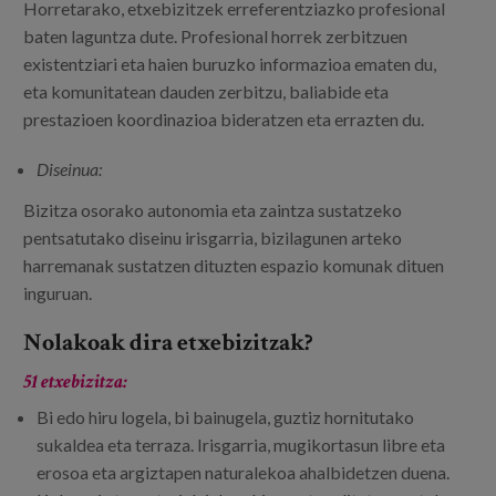
Horretarako, etxebizitzek erreferentziazko profesional
baten laguntza dute. Profesional horrek zerbitzuen
existentziari eta haien buruzko informazioa ematen du,
eta komunitatean dauden zerbitzu, baliabide eta
prestazioen koordinazioa bideratzen eta errazten du.
Diseinua:
Bizitza osorako autonomia eta zaintza sustatzeko
pentsatutako diseinu irisgarria, bizilagunen arteko
harremanak sustatzen dituzten espazio komunak dituen
inguruan.
Nolakoak dira etxebizitzak?
51 etxebizitza:
Bi edo hiru logela, bi bainugela, guztiz hornitutako
sukaldea eta terraza. Irisgarria, mugikortasun libre eta
erosoa eta argiztapen naturalekoa ahalbidetzen duena.