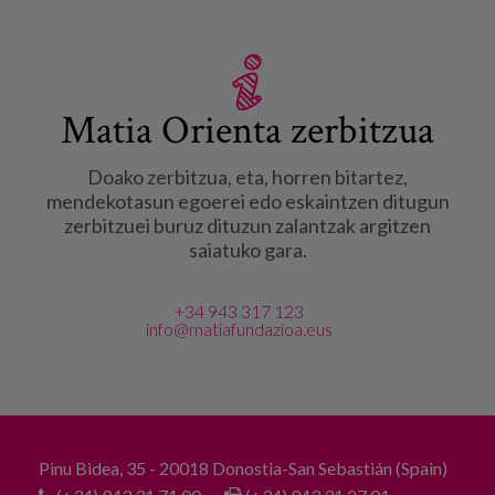
Matia Orienta zerbitzua
Doako zerbitzua, eta, horren bitartez,
mendekotasun egoerei edo eskaintzen ditugun
zerbitzuei buruz dituzun zalantzak argitzen
saiatuko gara.
+34 943 317 123
info@matiafundazioa.eus
Pinu Bidea, 35 - 20018 Donostia-San Sebastián (Spain)