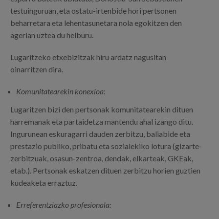
testuinguruan, eta ostatu-irtenbide hori pertsonen
beharretara eta lehentasunetara nola egokitzen den
agerian uztea du helburu.
Lugaritzeko etxebizitzak hiru ardatz nagusitan
oinarritzen dira.
Komunitatearekin konexioa:
Lugaritzen bizi den pertsonak komunitatearekin dituen
harremanak eta partaidetza mantendu ahal izango ditu.
Ingurunean eskuragarri dauden zerbitzu, baliabide eta
prestazio publiko, pribatu eta sozialekiko lotura (gizarte-
zerbitzuak, osasun-zentroa, dendak, elkarteak, GKEak,
etab.). Pertsonak eskatzen dituen zerbitzu horien guztien
kudeaketa erraztuz.
Erreferentziazko profesionala: