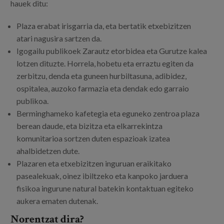
hauek ditu:
Plaza erabat irisgarria da, eta bertatik etxebizitzen
atari nagusira sartzen da.
Igogailu publikoek Zarautz etorbidea eta Gurutze kalea
lotzen dituzte. Horrela, hobetu eta erraztu egiten da
zerbitzu, denda eta guneen hurbiltasuna, adibidez,
ospitalea, auzoko farmazia eta dendak edo garraio
publikoa.
Berminghameko kafetegia eta eguneko zentroa plaza
berean daude, eta bizitza eta elkarrekintza
komunitarioa sortzen duten espazioak izatea
ahalbidetzen dute.
Plazaren eta etxebizitzen inguruan eraikitako
pasealekuak, oinez ibiltzeko eta kanpoko jarduera
fisikoa ingurune natural batekin kontaktuan egiteko
aukera ematen dutenak.
Norentzat dira?