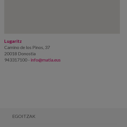
Lugaritz
Camino de los Pinos, 37
20018 Donostia
943317100 -
info@matia.eus
EGOITZAK