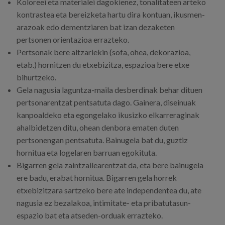
Koloreei eta materialei dagokienez, tonalitateen arteko
kontrastea eta bereizketa hartu dira kontuan, ikusmen-
arazoak edo dementziaren bat izan dezaketen
pertsonen orientazioa errazteko.
Pertsonak bere altzariekin (sofa, ohea, dekorazioa,
etab.) hornitzen du etxebizitza, espazioa bere etxe
bihurtzeko.
Gela nagusia laguntza-maila desberdinak behar dituen
pertsonarentzat pentsatuta dago. Gainera, diseinuak
kanpoaldeko eta egongelako ikusizko elkarreraginak
ahalbidetzen ditu, ohean denbora ematen duten
pertsonengan pentsatuta. Bainugela bat du, guztiz
hornitua eta logelaren barruan egokituta.
Bigarren gela zaintzailearentzat da, eta bere bainugela
ere badu, erabat hornitua. Bigarren gela horrek
etxebizitzara sartzeko bere ate independentea du, ate
nagusia ez bezalakoa, intimitate- eta pribatutasun-
espazio bat eta atseden-orduak errazteko.