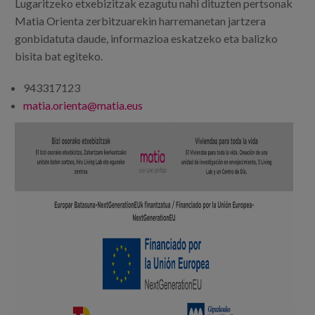
Lugaritzeko etxebizitzak ezagutu nahi dituzten pertsonak
Matia Orienta zerbitzuarekin harremanetan jartzera
gonbidatuta daude, informazioa eskatzeko eta balizko
bisita bat egiteko.
943317123
matia.orienta@matia.eus