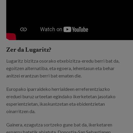
Egizu lan gurekin
Salaketa-kanala
es
eu
Zer da Lugaritz?
Lugaritz bizitza osorako etxebizitza-eredu berri bat da,
egoitzen alternatiba, eta egoera, lehentasun eta behar
anitzei erantzun berri bat ematen die.
Europako iparraldeko herrialdeen erreferentziazko
ereduei buruz urteetan egindako ikerketetan jasotako
esperientzietan, ikaskuntzetan eta ebidentzietan
oinarritzen da.
Gainera, ezagutza sortzeko gune bat da, ikerketaren
esparru batetik abiatuta, Donostia-San Sebastianen