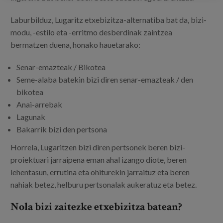
Laburbilduz, Lugaritz etxebizitza-alternatiba bat da, bizi-
modu, -estilo eta -erritmo desberdinak zaintzea
bermatzen duena, honako hauetarako:
Senar-emazteak / Bikotea
Seme-alaba batekin bizi diren senar-emazteak / den
bikotea
Anai-arrebak
Lagunak
Bakarrik bizi den pertsona
Horrela, Lugaritzen bizi diren pertsonek beren bizi-
proiektuari jarraipena eman ahal izango diote, beren
lehentasun, errutina eta ohiturekin jarraituz eta beren
nahiak betez, helburu pertsonalak aukeratuz eta betez.
Nola bizi zaitezke etxebizitza batean?