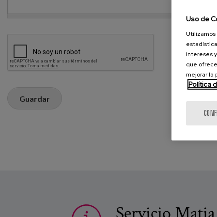
Uso de C
Utilizamos 
estadística
intereses y
que ofrece
mejorar la
Política 
Guardar
CONF
Servicio Matia