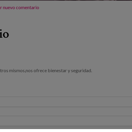
r nuevo comentario
io
tros mismos,nos ofrece bienestar y seguridad.