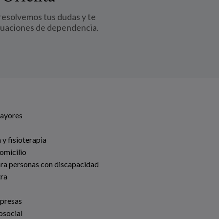
 resolvemos tus dudas y te
tuaciones de dependencia.
Mayores
 y fisioterapia
omicilio
ara personas con discapacidad
tra
mpresas
osocial