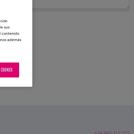
ación
de sus
el contenido
donos además
 COOKIES
+34 943 317 123