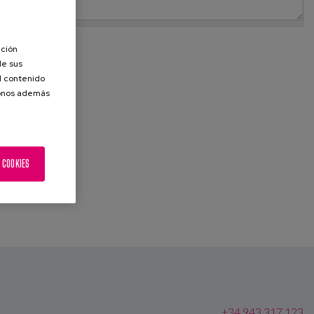
ación
de sus
el contenido
donos además
 COOKIES
+34 943 317 123