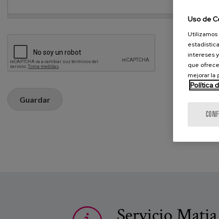
Uso de C
Utilizamos 
estadística
intereses y
que ofrece
mejorar la
Política 
Guardar
CONF
Servicio Matia