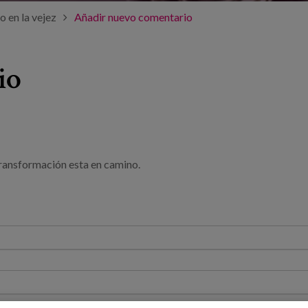
o en la vejez
Añadir nuevo comentario
io
transformación esta en camino.