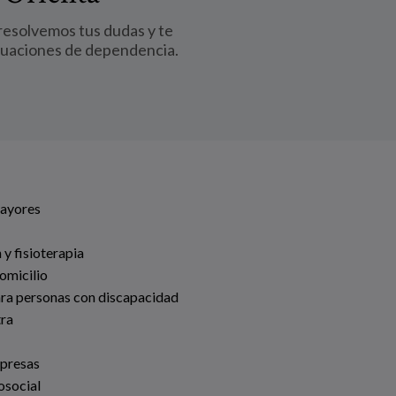
 resolvemos tus dudas y te
tuaciones de dependencia.
Mayores
 y fisioterapia
omicilio
ara personas con discapacidad
tra
mpresas
osocial