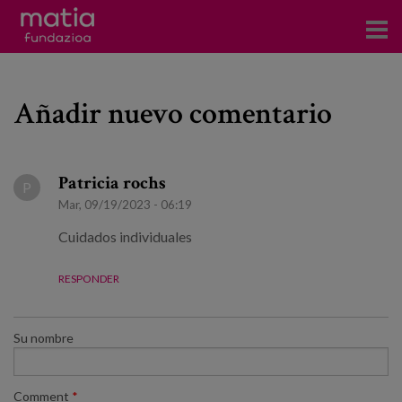
Centros
Añadir nuevo comentario
Servicios
Eventos
Patricia rochs
P
Contacto
Mar, 09/19/2023 - 06:19
Cuidados individuales
Noticias
RESPONDER
Blog
Prensa
Su nombre
Trabaja con nosotros
Comment
*