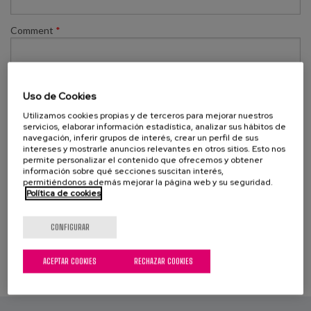
Canal de denuncias
Comment
*
es
eu
Uso de Cookies
Utilizamos cookies propias y de terceros para mejorar nuestros
servicios, elaborar información estadística, analizar sus hábitos de
navegación, inferir grupos de interés, crear un perfil de sus
intereses y mostrarle anuncios relevantes en otros sitios. Esto nos
permite personalizar el contenido que ofrecemos y obtener
información sobre qué secciones suscitan interés,
permitiéndonos además mejorar la página web y su seguridad.
Guardar
Política de cookies
CONFIGURAR
ACEPTAR COOKIES
RECHAZAR COOKIES