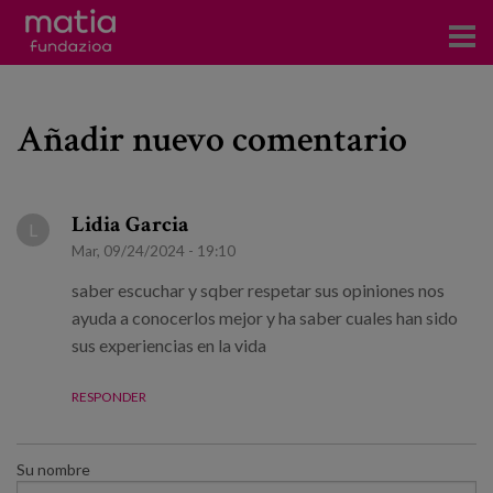
Centros
Añadir nuevo comentario
Servicios
Eventos
Lidia Garcia
L
Contacto
Mar, 09/24/2024 - 19:10
saber escuchar y sqber respetar sus opiniones nos
Noticias
ayuda a conocerlos mejor y ha saber cuales han sido
sus experiencias en la vida
Blog
RESPONDER
Prensa
Trabaja con nosotros
Su nombre