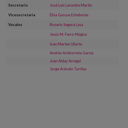
Canal de denuncias
Secretario
José Luis Larumbe Martín
Vicesecretaria
Elisa Gascue Echebeste
es
Vocales
Rosario Segura Lasa
eu
Jesús M. Ferro Múgica
Ivan Marten Uliarte
Andrés Arizkorreta García
Juan Aldaz Arregui
Jorge Arévalo Turrilas