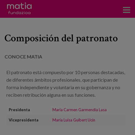
Centros
Composición del patronato
Servicios
Eventos
CONOCE MATIA
Contacto
El patronato está compuesto por 10 personas destacadas,
de diferentes ámbitos profesionales, que participan de
Noticias
forma independiente y voluntaria en su gobernanza y no
reciben retribución alguna en sus funciones.
Blog
Prensa
Presidenta
María Carmen Garmendia Lasa
Vicepresidenta
María Luisa Guibert Ucin
Trabaja con nosotros