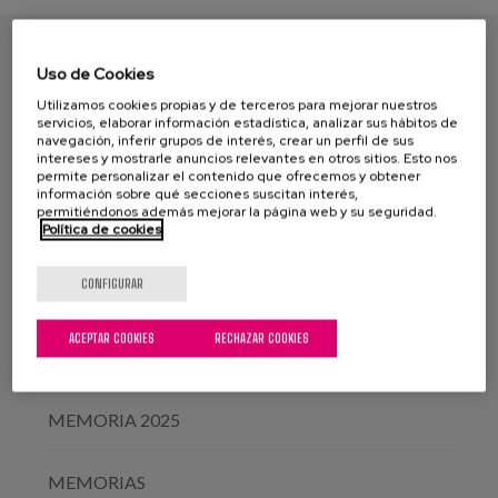
¿QUIÉNES SOMOS?
Uso de Cookies
Utilizamos cookies propias y de terceros para mejorar nuestros
HISTORIA
servicios, elaborar información estadística, analizar sus hábitos de
navegación, inferir grupos de interés, crear un perfil de sus
intereses y mostrarle anuncios relevantes en otros sitios. Esto nos
PROPÓSITO, META Y VALORES
permite personalizar el contenido que ofrecemos y obtener
información sobre qué secciones suscitan interés,
permitiéndonos además mejorar la página web y su seguridad.
Política de cookies
RETOS ESTRATÉGICOS
CONFIGURAR
PATRONATO
ACEPTAR COOKIES
RECHAZAR COOKIES
TRANSPARENCIA Y BUEN GOBIERNO
MEMORIA 2025
MEMORIAS