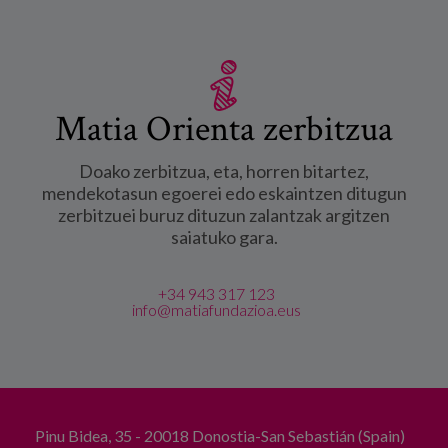
Matia Orienta zerbitzua
Doako zerbitzua, eta, horren bitartez,
mendekotasun egoerei edo eskaintzen ditugun
zerbitzuei buruz dituzun zalantzak argitzen
saiatuko gara.
+34 943 317 123
info@matiafundazioa.eus
Pinu Bidea, 35 - 20018 Donostia-San Sebastián (Spain)