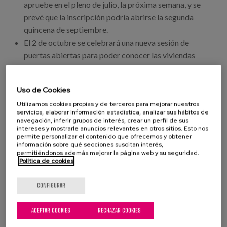
Canal de denuncias
apruebe en el pleno de julio, la próxima semana, y se
prevé que la inscripción podría abrirse la segunda
quincena de septiembre.
es
El 2 de octubre se celebrará una nueva sesión de
puertas abiertas para poder conocer las viviendas
eu
desde dentro.
(Para continuar leyendo descarga la nota de prensa
Uso de Cookies
completa)
Utilizamos cookies propias y de terceros para mejorar nuestros
servicios, elaborar información estadística, analizar sus hábitos de
navegación, inferir grupos de interés, crear un perfil de sus
intereses y mostrarle anuncios relevantes en otros sitios. Esto nos
permite personalizar el contenido que ofrecemos y obtener
información sobre qué secciones suscitan interés,
permitiéndonos además mejorar la página web y su seguridad.
DESCARGAR NOTA DE PRENSA
Política de cookies
CONFIGURAR
DESCARGA LAS FOTOS AQUÍ
ACEPTAR COOKIES
RECHAZAR COOKIES