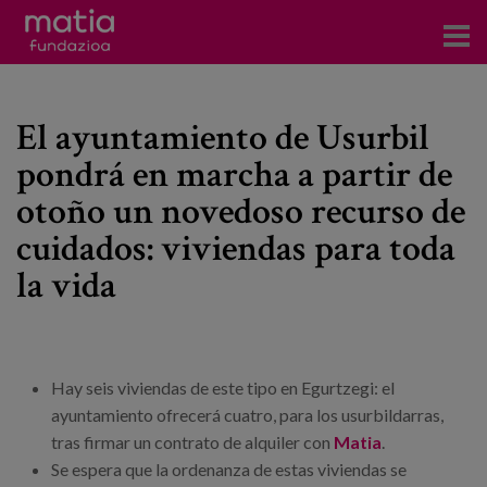
Centros
El ayuntamiento de Usurbil
Servicios
pondrá en marcha a partir de
Eventos
otoño un novedoso recurso de
Contacto
cuidados: viviendas para toda
la vida
Noticias
Blog
Hay seis viviendas de este tipo en Egurtzegi: el
Prensa
ayuntamiento ofrecerá cuatro, para los usurbildarras,
tras firmar un contrato de alquiler con
Matia
.
Trabaja con nosotros
Se espera que la ordenanza de estas viviendas se