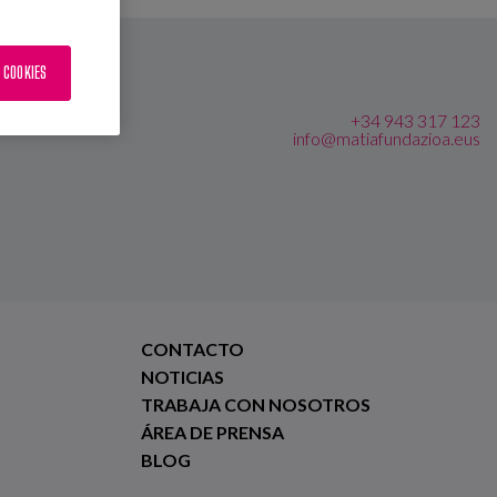
 COOKIES
+34 943 317 123
info@matiafundazioa.eus
CONTACTO
NOTICIAS
TRABAJA CON NOSOTROS
ÁREA DE PRENSA
BLOG