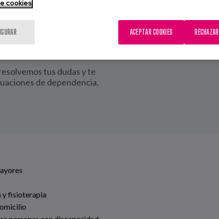
de cookies
IGURAR
ACEPTAR COOKIES
RECHAZAR
 Orienta
 resolvemos tus dudas y te
tuaciones de dependencia.
Mayores
 y fisioterapia
omicilio
ara personas con discapacidad