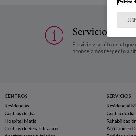
Política 
CONF
Servicio Matia
Servicio gratuito en el que
aconsejamos respecto a si
CENTROS
SERVICIOS
Residencias
Residencial 
Centros de día
Centro de día
Hospital Matia
Rehabilitación
Centros de Rehabilitación
Atención en D
Apartamentos tutelados
Residencial p