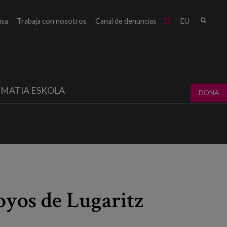
Busc
nsa
Trabaja con nosotros
Canal de denuncias
ES
EU
Form
bú
MATIA ESKOLA
DONA
oyos de Lugaritz