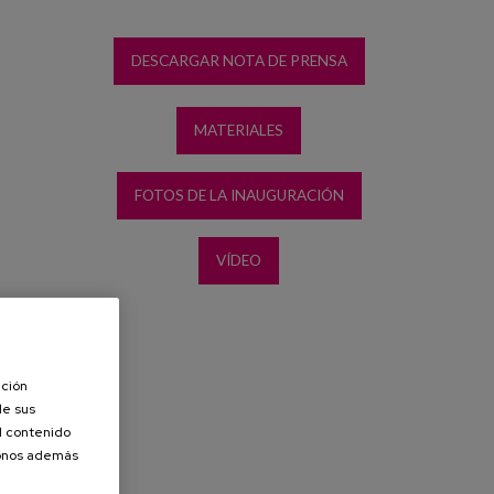
DESCARGAR NOTA DE PRENSA
MATERIALES
FOTOS DE LA INAUGURACIÓN
VÍDEO
ación
de sus
el contenido
donos además