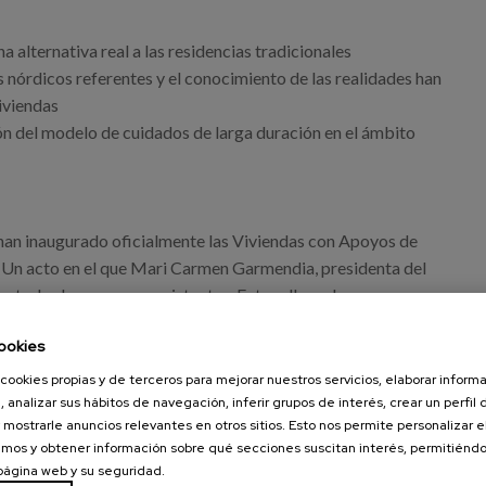
na alternativa real a las residencias tradicionales
 nórdicos referentes y el conocimiento de las realidades han
iviendas
ión del modelo de cuidados de larga duración en el ámbito
 han inaugurado oficialmente las Viviendas con Apoyos de
n. Un acto en el que Mari Carmen Garmendia, presidenta del
 todas las personas asistentes. Entre ellas, a los
ovador proyecto.
ookies
cookies propias y de terceros para mejorar nuestros servicios, elaborar inform
, analizar sus hábitos de navegación, inferir grupos de interés, crear un perfil 
 mostrarle anuncios relevantes en otros sitios. Esto nos permite personalizar 
mos y obtener información sobre qué secciones suscitan interés, permitién
 página web y su seguridad.