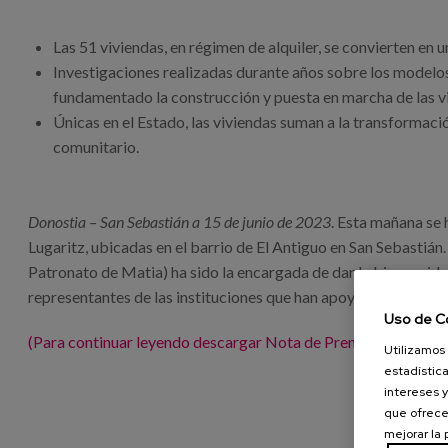
Las 51 viviendas, en régimen de alquiler, se convierten en u
Investigaciones realizadas durante años sobre los modelos
fundamentado la construcción y puesta en marcha de las v
Únicas en el Estado, las viviendas suman a la transformac
comunitario.
Donostia – San Sebastián a 15 de junio de 2023
. Esta mañana se
Lugaritz, ubicadas en el barrio de El Antiguo en San Sebastiá
Patronato de Matia) ha sido la encargada de dar la bienvenida a
representantes de las instituciones que han apoyado este inn
Uso de C
(Para continuar leyendo descargar Nota de Prensa completa)
Utilizamos 
estadística
intereses y
que ofrece
mejorar la