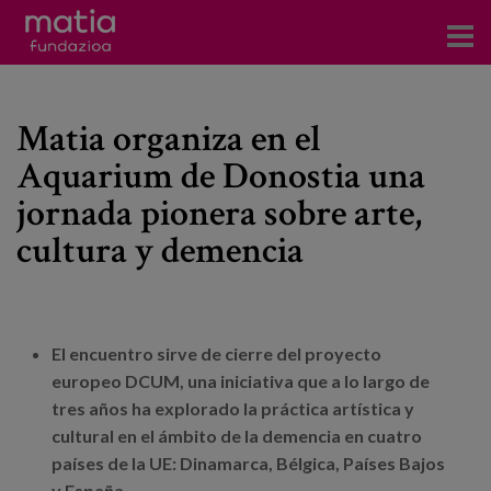
Centros
Matia organiza en el
Servicios
Aquarium de Donostia una
Eventos
jornada pionera sobre arte,
Contacto
cultura y demencia
Noticias
Blog
El encuentro sirve de cierre del proyecto
europeo DCUM, una iniciativa que a lo largo de
Prensa
tres años ha explorado la práctica artística y
cultural en el ámbito de la demencia en cuatro
Trabaja con nosotros
países de la UE: Dinamarca, Bélgica, Países Bajos
y España.