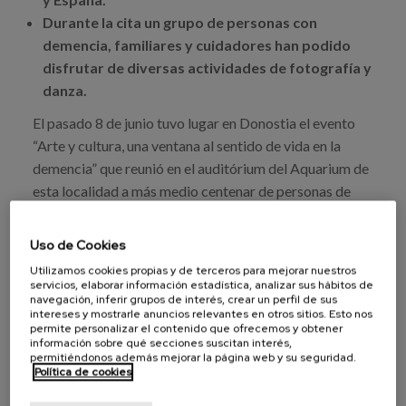
Canal de denuncias
Durante la cita un grupo de personas con
demencia, familiares y cuidadores han podido
es
disfrutar de diversas actividades de fotografía y
danza.
eu
El pasado 8 de junio tuvo lugar en Donostia el evento
“Arte y cultura, una ventana al sentido de vida en la
demencia” que reunió en el auditórium del Aquarium de
esta localidad a más medio centenar de personas de
diferentes comunidades del Estado en el que se dieron
a conocer los resultados y los materiales generados en
Uso de Cookies
el marco del proyecto 'Dementia in Cultural Mediation'
Utilizamos cookies propias y de terceros para mejorar nuestros
(DCUM).
servicios, elaborar información estadística, analizar sus hábitos de
navegación, inferir grupos de interés, crear un perfil de sus
intereses y mostrarle anuncios relevantes en otros sitios. Esto nos
(Para continuar leyendo descargar Nota de Prensa
permite personalizar el contenido que ofrecemos y obtener
información sobre qué secciones suscitan interés,
completa)
permitiéndonos además mejorar la página web y su seguridad.
Política de cookies