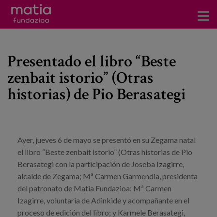
Centros
Presentado el libro “Beste
Servicios
zenbait istorio” (Otras
Eventos
historias) de Pio Berasategi
Contacto
Noticias
Ayer, jueves 6 de mayo se presentó en su Zegama natal
el libro “Beste zenbait istorio” (Otras historias de Pio
Blog
Berasategi con la participación de Joseba Izagirre,
alcalde de Zegama; Mª Carmen Garmendia, presidenta
Prensa
del patronato de Matia Fundazioa: Mª Carmen
Trabaja con nosotros
Izagirre, voluntaria de Adinkide y acompañante en el
proceso de edición del libro; y Karmele Berasategi,