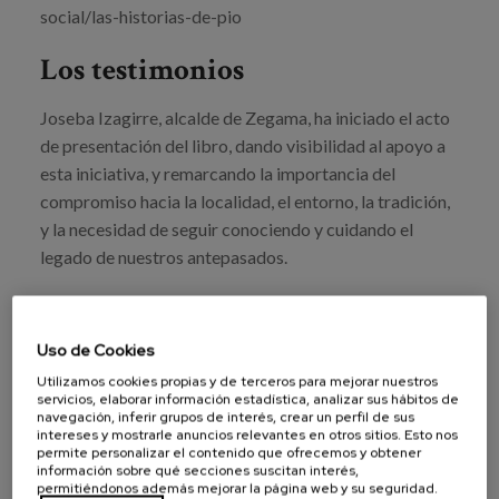
social/las-historias-de-pio
Los testimonios
Joseba Izagirre, alcalde de Zegama, ha iniciado el acto
de presentación del libro, dando visibilidad al apoyo a
esta iniciativa, y remarcando la importancia del
compromiso hacia la localidad, el entorno, la tradición,
y la necesidad de seguir conociendo y cuidando el
legado de nuestros antepasados.
Por su parte, Mª Carmen Garmendia, presidenta del
Patronato de Matia Fundazioa, entidad que a través de
Uso de Cookies
MatiaZaleak ha promovido la iniciativa, ha puesto el
Utilizamos cookies propias y de terceros para mejorar nuestros
marco del valor y lo que aportan las personas mayores
servicios, elaborar información estadística, analizar sus hábitos de
a la sociedad y la acción colaborativa.
navegación, inferir grupos de interés, crear un perfil de sus
intereses y mostrarle anuncios relevantes en otros sitios. Esto nos
permite personalizar el contenido que ofrecemos y obtener
Karmele Berasategi, sobrina de Pio Berasategi, ha
información sobre qué secciones suscitan interés,
permitiéndonos además mejorar la página web y su seguridad.
expresado el agradecimiento de la familia, por haber