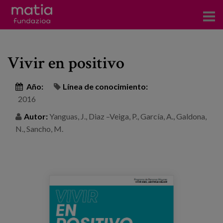
Centros
Vivir en positivo
Servicios
Eventos
Año:
Línea de conocimiento:
2016
Contacto
Autor:
Yanguas, J., Diaz –Veiga, P., García, A., Galdona,
N., Sancho, M.
Noticias
Blog
Prensa
Trabaja con nosotros