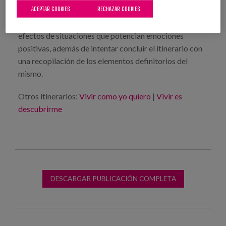
ACEPTAR COOKIES
RECHAZAR COOKIES
perspectiva positiva ante la vida para afrontar y
superar sinsabores con eficacia y para optimizar los
efectos de situaciones que potencian emociones
positivas, además de intentar concluir el itinerario con
una recopilación de los elementos definitorios del
mismo.
Otros itinerarios:
Vivir como yo quiero
|
Vivir es
descubrirme
DESCARGAR PUBLICACIÓN COMPLETA