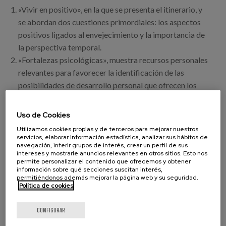
«Vivir en positivo», en la que se presenta el itinerario, y
se abordan dos cuestiones primordiales: los aspectos
positivos ligados al envejecimiento y la importancia de
la perspectiva temporal.
«Fortalezas psicológicas», muestra recursos personales
relevantes para favorecer la identificación de las
posibilidades de desarrollo personal que ofrecen los
entornos donde se desarrolla la vida cotidiana
(curiosidad y sabiduría), y las fortalezas que
Uso de Cookies
contribuyen de modo significativo a generar recursos
Utilizamos cookies propias y de terceros para mejorar nuestros
para afrontar y adaptarse a situaciones o eventos
servicios, elaborar información estadística, analizar sus hábitos de
navegación, inferir grupos de interés, crear un perfil de sus
difíciles (coraje y perseverancia).
intereses y mostrarle anuncios relevantes en otros sitios. Esto nos
«Sentirse bien...», en ella se incorporan situaciones
permite personalizar el contenido que ofrecemos y obtener
información sobre qué secciones suscitan interés,
complejas en el ámbito de las relaciones
permitiéndonos además mejorar la página web y su seguridad.
interpersonales que pueden generar malestar si no se
Política de cookies
afrontan y resuelven con eficacia, y se abordan
CONFIGURAR
estrategias en relación con el bienestar emocional.
«Mi futuro en positivo», propone la importancia de una