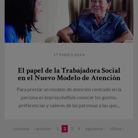
17 ENERO 2014
El papel de la Trabajadora Social
en el Nuevo Modelo de Atención
Para prestar un modelo de atención centrado en la
persona es imprescindible conocer los gustos,
preferencias y valores de las personas a las que...
Páginas
« primera
‹ anterior
1
2
3
4
siguiente ›
última »