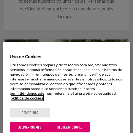
todos\as nuestros voluntarios\as. Personas que
deciden dedicar parte de su espacio personal y
tiempo...
Uso de Cookies
Utilizamos cookies propias y de terceros para mejorar nuestros
servicios, elaborar información estadística, analizar sus hábitos de
navegación, inferir grupos de interés, crear un perfil de sus
intereses y mostrarle anuncios relevantes en otros sitios. Esto nos
permite personalizar el contenido que ofrecemos y obtener
información sobre qué secciones suscitan interés,
permitiéndonos además mejorar la página web y su seguridad.
Política de cookies
04 AGOSTO 2014
CONFIGURAR
Modelo de atención centrada en la
ACEPTAR COOKIES
RECHAZAR COOKIES