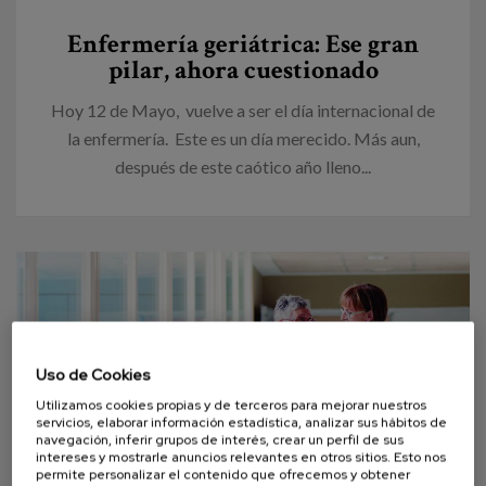
Canal de denuncias
Enfermería geriátrica: Ese gran
pilar, ahora cuestionado
es
Hoy 12 de Mayo, vuelve a ser el día internacional de
eu
la enfermería. Este es un día merecido. Más aun,
después de este caótico año lleno...
Uso de Cookies
Utilizamos cookies propias y de terceros para mejorar nuestros
servicios, elaborar información estadística, analizar sus hábitos de
navegación, inferir grupos de interés, crear un perfil de sus
intereses y mostrarle anuncios relevantes en otros sitios. Esto nos
permite personalizar el contenido que ofrecemos y obtener